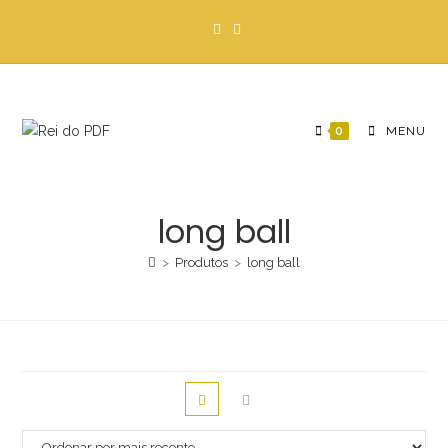
Ir
para
o
conteúdo
0
MENU
long ball
>
Produtos
>
long ball