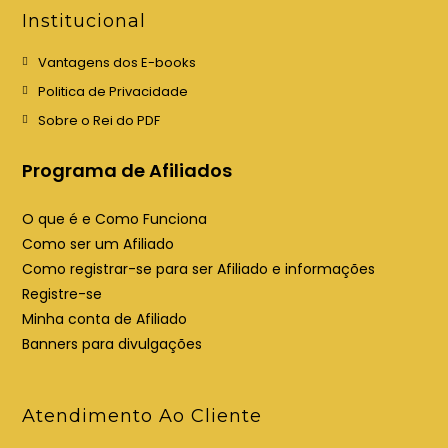
e
e
Institucional
m
m
u
u
Vantagens dos E-books
m
m
Politica de Privacidade
a
a
Sobre o Rei do PDF
n
n
o
o
Programa de Afiliados
v
v
a
a
O que é e Como Funciona
a
a
Como ser um Afiliado
b
b
Como registrar-se para ser Afiliado e informações
a
a
Registre-se
Minha conta de Afiliado
Banners para divulgações
Atendimento Ao Cliente