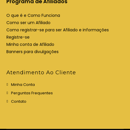
Programa de Afiliados
v
v
a
a
O que é e Como Funciona
a
a
Como ser um Afiliado
b
b
Como registrar-se para ser Afiliado e informações
a
a
Registre-se
Minha conta de Afiliado
Banners para divulgações
Atendimento Ao Cliente
Minha Conta
Perguntas Frequentes
Contato