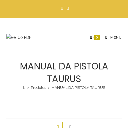
Ir
para
o
conteúdo
0
MENU
MANUAL DA PISTOLA
TAURUS
>
Produtos
>
MANUAL DA PISTOLA TAURUS