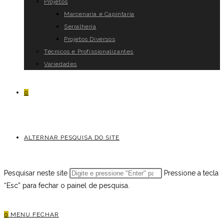
Projetos
Marcenaria e Capintaria
Serralheria
Projetos Diversos
Técnicos e Profissionalizantes
Variedades
0
ALTERNAR PESQUISA DO SITE
Pesquisar neste site
Pressione a tecla
“Esc” para fechar o painel de pesquisa.
0
MENU
FECHAR