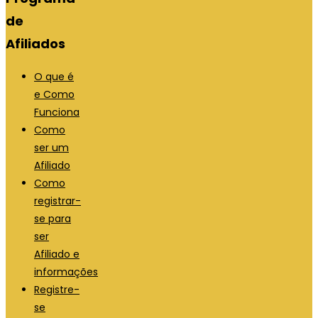
de
Afiliados
O que é
e Como
Funciona
Como
ser um
Afiliado
Como
registrar-
se para
ser
Afiliado e
informações
Registre-
se