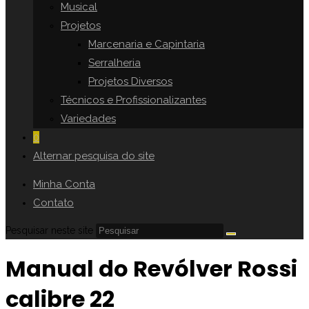
Musical
Projetos
Marcenaria e Capintaria
Serralheria
Projetos Diversos
Técnicos e Profissionalizantes
Variedades
0
Alternar pesquisa do site
Minha Conta
Contato
Pesquisar neste site
Manual do Revólver Rossi
calibre 22