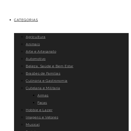
CATEGORIAS
Agricultura
Animais
Arte e Artesanato
Automotivo
Beleza, Saúde e Bem Estar
Brasões de Famílias
Culinária e Gastronomia
Cutelaria e Militaria
Armas
Facas
Hobbie e Lazer
Imagens e Vetores
Musical