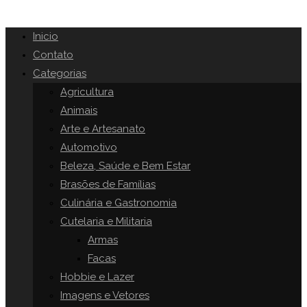
Inicio
Contato
Categorias
Agricultura
Animais
Arte e Artesanato
Automotivo
Beleza, Saúde e Bem Estar
Brasões de Famílias
Culinária e Gastronomia
Cutelaria e Militaria
Armas
Facas
Hobbie e Lazer
Imagens e Vetores