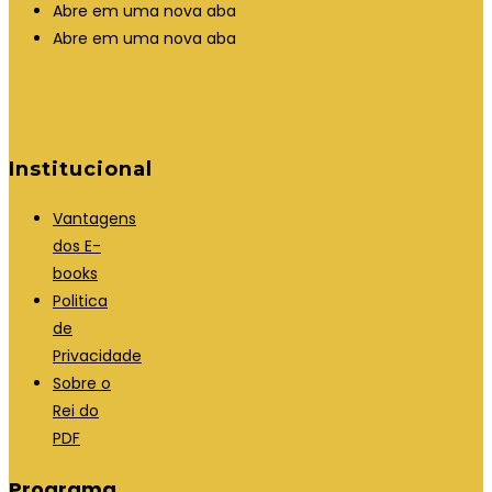
Abre em uma nova aba
Abre em uma nova aba
Institucional
Vantagens
dos E-
books
Politica
de
Privacidade
Sobre o
Rei do
PDF
Programa