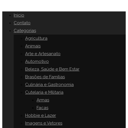
Inicio
Contato
Categorias
Agricultura
Animais
Arte e Artesanato
Automotivo
Beleza, Saúde e Bem Estar
Brasões de Famílias
Culinária e Gastronomia
Cutelaria e Militaria
Armas
Facas
Hobbie e Lazer
Imagens e Vetores