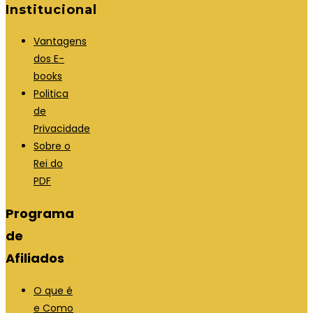
Institucional
Vantagens
dos E-
books
Politica
de
Privacidade
Sobre o
Rei do
PDF
Programa
de
Afiliados
O que é
e Como