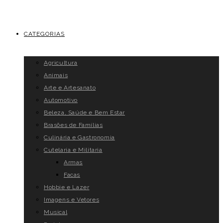
CATEGORIAS
Agricultura
Animais
Arte e Artesanato
Automotivo
Beleza, Saúde e Bem Estar
Brasões de Famílias
Culinária e Gastronomia
Cutelaria e Militaria
Armas
Facas
Hobbie e Lazer
Imagens e Vetores
Musical