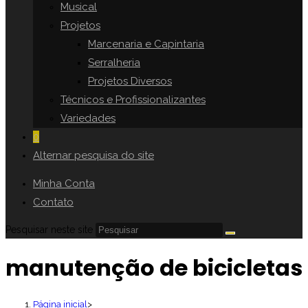
Musical
Projetos
Marcenaria e Capintaria
Serralheria
Projetos Diversos
Técnicos e Profissionalizantes
Variedades
0
Alternar pesquisa do site
Minha Conta
Contato
Pesquisar neste site
manutenção de bicicletas
Página inicial
>