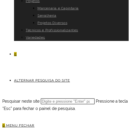
Projetos
Marcenaria e Capintaria
Serralheria
Projetos Diversos
Técnicos e Profissionalizantes
Variedades
0
ALTERNAR PESQUISA DO SITE
Pesquisar neste site
Pressione a tecla
“Esc” para fechar o painel de pesquisa.
0
MENU
FECHAR