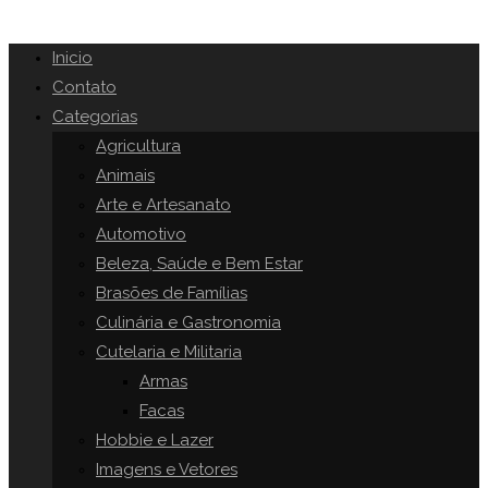
Inicio
Contato
Categorias
Agricultura
Animais
Arte e Artesanato
Automotivo
Beleza, Saúde e Bem Estar
Brasões de Famílias
Culinária e Gastronomia
Cutelaria e Militaria
Armas
Facas
Hobbie e Lazer
Imagens e Vetores