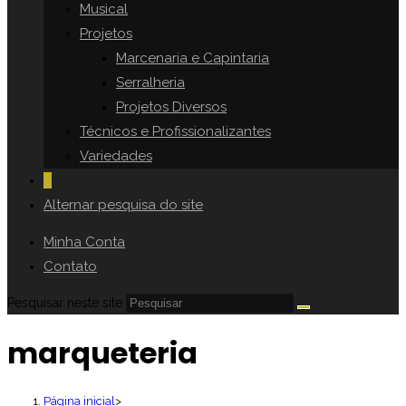
Musical
Projetos
Marcenaria e Capintaria
Serralheria
Projetos Diversos
Técnicos e Profissionalizantes
Variedades
0
Alternar pesquisa do site
Minha Conta
Contato
Pesquisar neste site
marqueteria
Página inicial
>