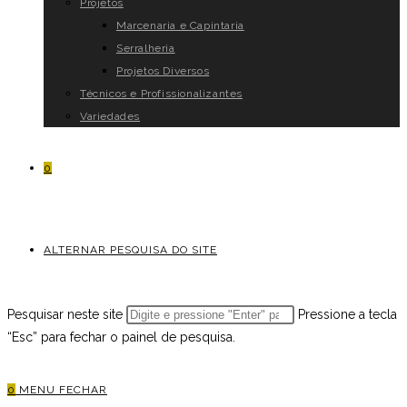
Projetos
Marcenaria e Capintaria
Serralheria
Projetos Diversos
Técnicos e Profissionalizantes
Variedades
0
ALTERNAR PESQUISA DO SITE
Pesquisar neste site
Pressione a tecla
“Esc” para fechar o painel de pesquisa.
0
MENU
FECHAR