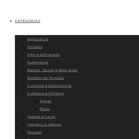
CATEGORIAS
Agricultura
Animais
Arte e Artesanato
Automotivo
Beleza, Saúde e Bem Estar
Brasões de Famílias
Culinária e Gastronomia
Cutelaria e Militaria
Armas
Facas
Hobbie e Lazer
Imagens e Vetores
Musical