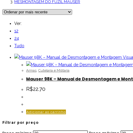
MESMONTAGEM DO FUZIL MAUSER
Ver:
12
24
Tudo
Visua
Armas
,
Cutelaria e Militaria
Mauser 98K – Manual de Desmontagem e Mon
R$
22.70
Adicionar ao carrinho
Filtrar por preço