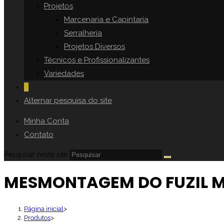
Projetos
Marcenaria e Capintaria
Serralheria
Projetos Diversos
Técnicos e Profissionalizantes
Variedades
0
Alternar pesquisa do site
Minha Conta
Contato
Pesquisar neste site
MESMONTAGEM DO FUZIL 
Página inicial
>
Produtos
>