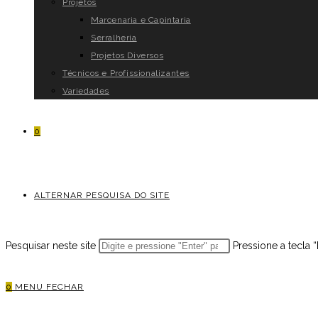
Projetos
Marcenaria e Capintaria
Serralheria
Projetos Diversos
Técnicos e Profissionalizantes
Variedades
0
ALTERNAR PESQUISA DO SITE
Pesquisar neste site
Pressione a tecla 
0
MENU
FECHAR