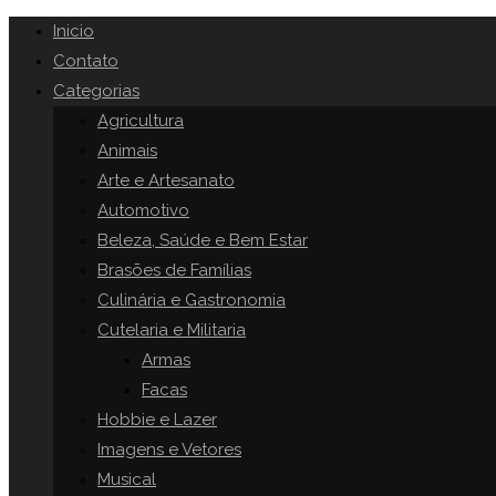
Inicio
Contato
Categorias
Agricultura
Animais
Arte e Artesanato
Automotivo
Beleza, Saúde e Bem Estar
Brasões de Famílias
Culinária e Gastronomia
Cutelaria e Militaria
Armas
Facas
Hobbie e Lazer
Imagens e Vetores
Musical