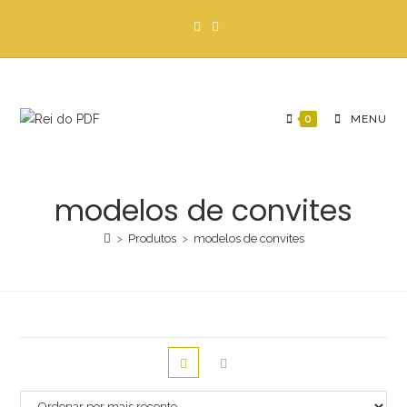
Ir
para
o
conteúdo
0
MENU
modelos de convites
>
Produtos
>
modelos de convites