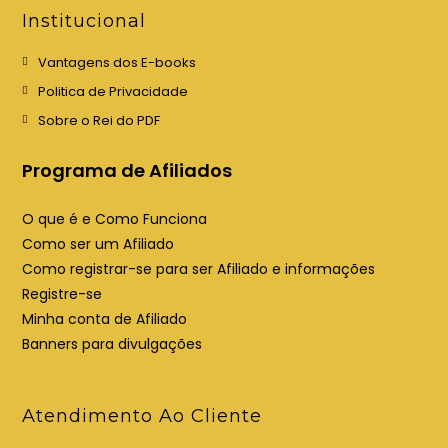
e
e
Institucional
m
m
u
u
Vantagens dos E-books
m
m
Politica de Privacidade
a
a
Sobre o Rei do PDF
n
n
o
o
Programa de Afiliados
v
v
a
a
O que é e Como Funciona
a
a
Como ser um Afiliado
b
b
Como registrar-se para ser Afiliado e informações
a
a
Registre-se
Minha conta de Afiliado
Banners para divulgações
Atendimento Ao Cliente