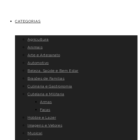
CATEGORIAS
Agricultura
Animais
Arte e Artesanato
Automotivo
Beleza, Saúde e Bem Estar
Brasões de Famílias
Culinária e Gastronomia
Cutelaria e Militaria
Armas
Facas
Hobbie e Lazer
Imagens e Vetores
Musical