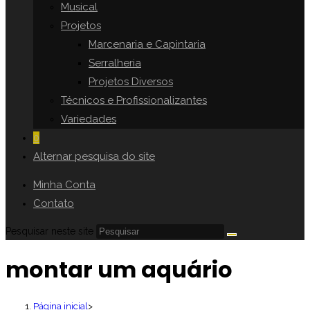
Musical
Projetos
Marcenaria e Capintaria
Serralheria
Projetos Diversos
Técnicos e Profissionalizantes
Variedades
0
Alternar pesquisa do site
Minha Conta
Contato
Pesquisar neste site
montar um aquário
Página inicial
>