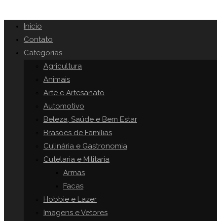
Inicio
Contato
Categorias
Agricultura
Animais
Arte e Artesanato
Automotivo
Beleza, Saúde e Bem Estar
Brasões de Famílias
Culinária e Gastronomia
Cutelaria e Militaria
Armas
Facas
Hobbie e Lazer
Imagens e Vetores