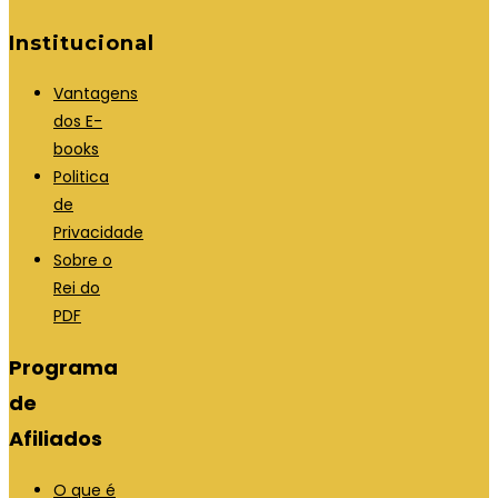
Institucional
Vantagens
dos E-
books
Politica
de
Privacidade
Sobre o
Rei do
PDF
Programa
de
Afiliados
O que é