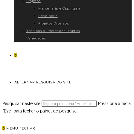
Projetos
Marcenaria e Capintaria
Serralheria
Projetos Diversos
Técnicos e Profissionalizantes
Variedades
0
ALTERNAR PESQUISA DO SITE
Pesquisar neste site
Pressione a tecla
“Esc” para fechar o painel de pesquisa.
0
MENU
FECHAR