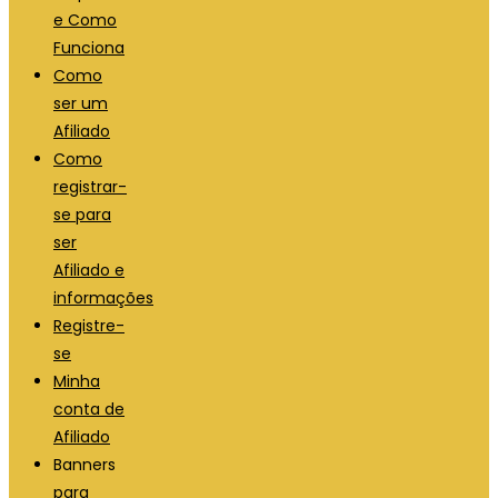
e Como
Funciona
Como
ser um
Afiliado
Como
registrar-
se para
ser
Afiliado e
informações
Registre-
se
Minha
conta de
Afiliado
Banners
para