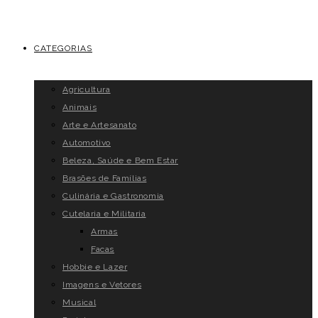
CATEGORIAS
Agricultura
Animais
Arte e Artesanato
Automotivo
Beleza, Saúde e Bem Estar
Brasões de Famílias
Culinária e Gastronomia
Cutelaria e Militaria
Armas
Facas
Hobbie e Lazer
Imagens e Vetores
Musical