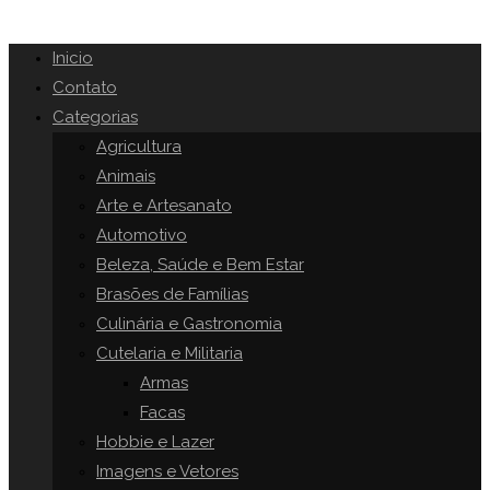
Inicio
Contato
Categorias
Agricultura
Animais
Arte e Artesanato
Automotivo
Beleza, Saúde e Bem Estar
Brasões de Famílias
Culinária e Gastronomia
Cutelaria e Militaria
Armas
Facas
Hobbie e Lazer
Imagens e Vetores