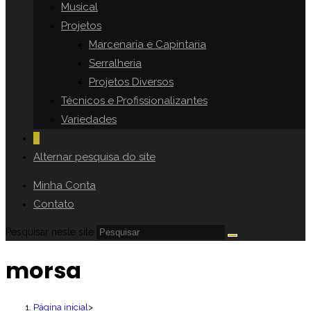
Musical
Projetos
Marcenaria e Capintaria
Serralheria
Projetos Diversos
Técnicos e Profissionalizantes
Variedades
0
Alternar pesquisa do site
Minha Conta
Contato
Pesquisar neste site
morsa
Página inicial
>