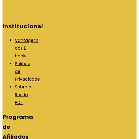
Institucional
Vantagens
dos E-
books
Politica
de
Privacidade
Sobre o
Rei do
PDF
Programa
de
Afiliados