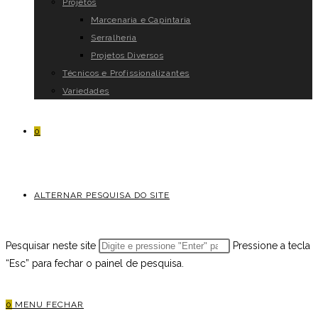
Projetos
Marcenaria e Capintaria
Serralheria
Projetos Diversos
Técnicos e Profissionalizantes
Variedades
0
ALTERNAR PESQUISA DO SITE
Pesquisar neste site
Pressione a tecla
“Esc” para fechar o painel de pesquisa.
0
MENU
FECHAR