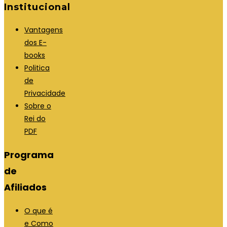
Institucional
Vantagens
dos E-
books
Politica
de
Privacidade
Sobre o
Rei do
PDF
Programa
de
Afiliados
O que é
e Como