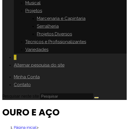
Musical
Projetos
Marcenaria e Capintaria
Serralheria
Projetos Diversos
Técnicos e Profissionalizantes
Variedades
0
Alternar pesquisa do site
Minha Conta
Contato
Pesquisar neste site
OURO E AÇO
Página inicial
>