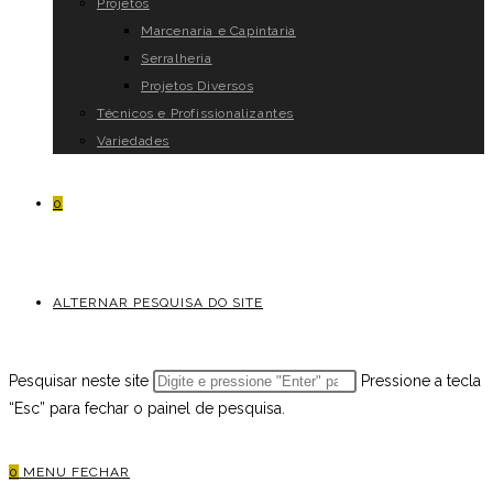
Projetos
Marcenaria e Capintaria
Serralheria
Projetos Diversos
Técnicos e Profissionalizantes
Variedades
0
ALTERNAR PESQUISA DO SITE
Pesquisar neste site
Pressione a tecla
“Esc” para fechar o painel de pesquisa.
0
MENU
FECHAR