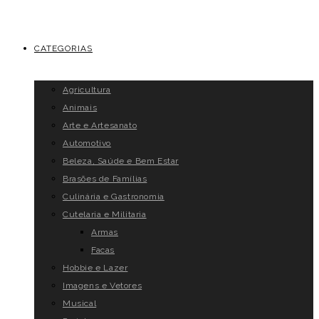
CATEGORIAS
Agricultura
Animais
Arte e Artesanato
Automotivo
Beleza, Saúde e Bem Estar
Brasões de Famílias
Culinária e Gastronomia
Cutelaria e Militaria
Armas
Facas
Hobbie e Lazer
Imagens e Vetores
Musical