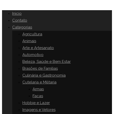
Inicio
Contato
Categorias
Agricultura
Animais
Arte e Artesanato
Automotivo
Beleza, Saúde e Bem Estar
Brasões de Famílias
Culinária e Gastronomia
Cutelaria e Militaria
Armas
Facas
Hobbie e Lazer
Imagens e Vetores