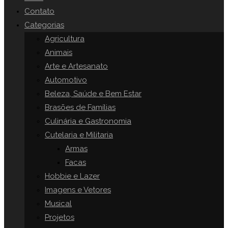
o
Contato
painel
Categorias
SITE
de
Agricultura
pesquisa.
Animais
Arte e Artesanato
Automotivo
Beleza, Saúde e Bem Estar
Brasões de Famílias
Culinária e Gastronomia
Cutelaria e Militaria
Armas
Facas
Hobbie e Lazer
Imagens e Vetores
Musical
Projetos