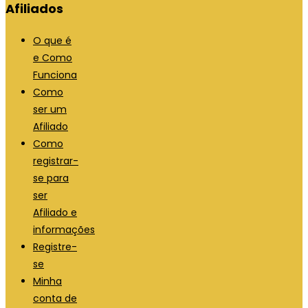
Afiliados
O que é
e Como
Funciona
Como
ser um
Afiliado
Como
registrar-
se para
ser
Afiliado e
informações
Registre-
se
Minha
conta de