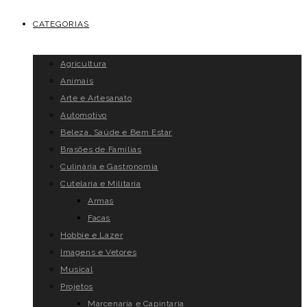
CATEGORIAS
Agricultura
Animais
Arte e Artesanato
Automotivo
Beleza, Saúde e Bem Estar
Brasões de Famílias
Culinária e Gastronomia
Cutelaria e Militaria
Armas
Facas
Hobbie e Lazer
Imagens e Vetores
Musical
Projetos
Marcenaria e Capintaria