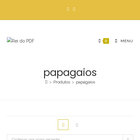
Ir
para
o
conteúdo
0
MENU
papagaios
>
Produtos
>
papagaios
Ordenar por mais recente