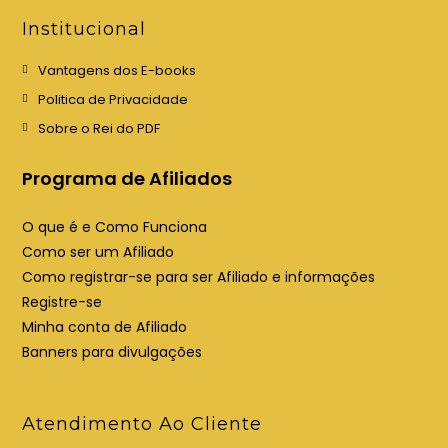
e
e
Institucional
m
m
u
u
Vantagens dos E-books
m
m
Politica de Privacidade
a
a
Sobre o Rei do PDF
n
n
o
o
Programa de Afiliados
v
v
a
a
O que é e Como Funciona
a
a
Como ser um Afiliado
b
b
Como registrar-se para ser Afiliado e informações
a
a
Registre-se
Minha conta de Afiliado
Banners para divulgações
Atendimento Ao Cliente