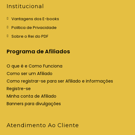
e
e
Institucional
m
m
u
u
Vantagens dos E-books
m
m
Politica de Privacidade
a
a
Sobre o Rei do PDF
n
n
o
o
Programa de Afiliados
v
v
a
a
O que é e Como Funciona
a
a
Como ser um Afiliado
b
b
Como registrar-se para ser Afiliado e informações
a
a
Registre-se
Minha conta de Afiliado
Banners para divulgações
Atendimento Ao Cliente