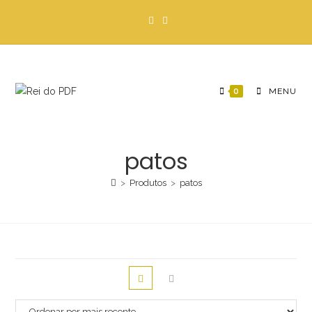
Ir
para
o
conteúdo
0
MENU
patos
>
Produtos
>
patos