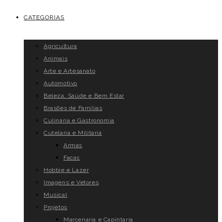
CATEGORIAS
Agricultura
Animais
Arte e Artesanato
Automotivo
Beleza, Saúde e Bem Estar
Brasões de Famílias
Culinária e Gastronomia
Cutelaria e Militaria
Armas
Facas
Hobbie e Lazer
Imagens e Vetores
Musical
Projetos
Marcenaria e Capintaria