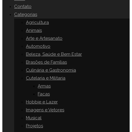
o
Contato
painel
Categorias
SITE
de
Agricultura
pesquisa.
Animais
Arte e Artesanato
Automotivo
Beleza, Saúde e Bem Estar
Brasões de Famílias
Culinária e Gastronomia
Cutelaria e Militaria
Armas
Facas
Hobbie e Lazer
Imagens e Vetores
Musical
Projetos