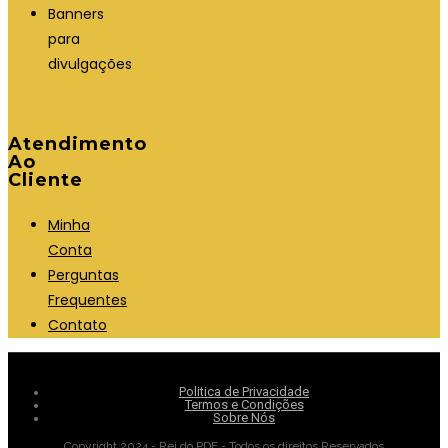
Banners
para
divulgações
Atendimento
Ao
Cliente
Minha
Conta
Perguntas
Frequentes
Contato
Politica de Privacidade
Termos e Condições
Sobre Nós
Copyright 2024 - Rei do PDF - Todos os direitos Reservados