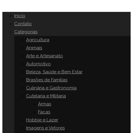
Inicio
Contato
Categorias
Agricultura
Animais
Arte e Artesanato
Automotivo
Beleza, Saúde e Bem Estar
Brasões de Famílias
Culinária e Gastronomia
Cutelaria e Militaria
Armas
Facas
Hobbie e Lazer
Imagens e Vetores