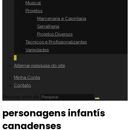
Musical
Projetos
Marcenaria e Capintaria
Serralheria
Projetos Diversos
Técnicos e Profissionalizantes
Variedades
0
Alternar pesquisa do site
Minha Conta
Contato
Pesquisar neste site
personagens infantís
canadenses