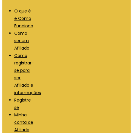
O que é
e Como
Funciona
Como
ser um
Afiliado
Como
registrar-
se para
ser
Afiliado e
informações
Registre-
se
Minha
conta de
Afiliado