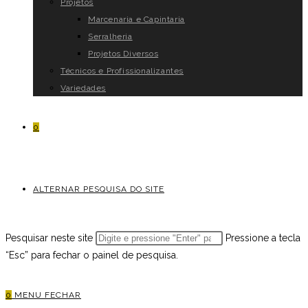
Projetos
Marcenaria e Capintaria
Serralheria
Projetos Diversos
Técnicos e Profissionalizantes
Variedades
0
ALTERNAR PESQUISA DO SITE
Pesquisar neste site
Pressione a tecla
“Esc” para fechar o painel de pesquisa.
0
MENU
FECHAR