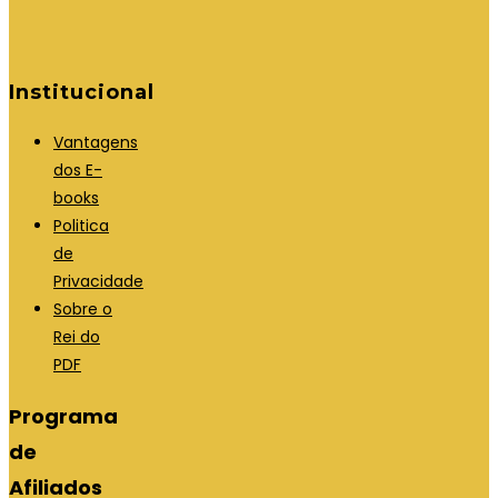
Institucional
Vantagens
dos E-
books
Politica
de
Privacidade
Sobre o
Rei do
PDF
Programa
de
Afiliados