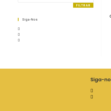
máximo
FILTRAR
Siga-Nos
Siga-no
A
b
A
r
b
e
r