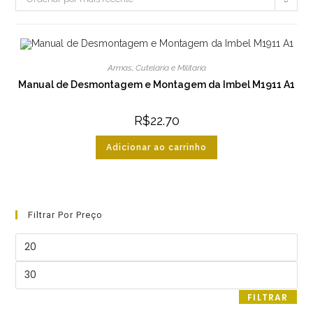
Armas
,
Cutelaria e Militaria
Manual de Desmontagem e Montagem da Imbel M1911 A1
R$
22.70
Adicionar ao carrinho
Filtrar Por Preço
Preço
mínimo
Preço
máximo
FILTRAR