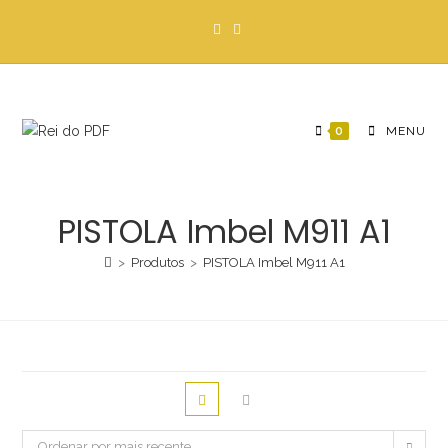
Ir
para
o
conteúdo
0
MENU
PISTOLA Imbel M911 A1
>
Produtos
>
PISTOLA Imbel M911 A1
Ordenar por mais recente