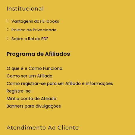
e
e
Institucional
m
m
u
u
Vantagens dos E-books
m
m
Politica de Privacidade
a
a
Sobre o Rei do PDF
n
n
o
o
Programa de Afiliados
v
v
a
a
O que é e Como Funciona
a
a
Como ser um Afiliado
b
b
Como registrar-se para ser Afiliado e informações
a
a
Registre-se
Minha conta de Afiliado
Banners para divulgações
Atendimento Ao Cliente