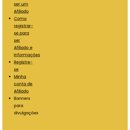
ser um
Afiliado
Como
registrar-
se para
ser
Afiliado e
informações
Registre-
se
Minha
conta de
Afiliado
Banners
para
divulgações