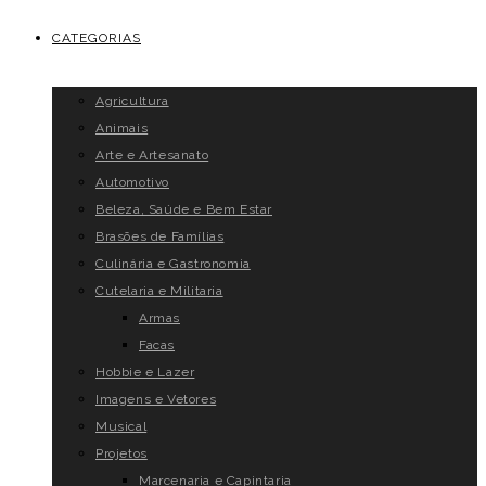
CATEGORIAS
Agricultura
Animais
Arte e Artesanato
Automotivo
Beleza, Saúde e Bem Estar
Brasões de Famílias
Culinária e Gastronomia
Cutelaria e Militaria
Armas
Facas
Hobbie e Lazer
Imagens e Vetores
Musical
Projetos
Marcenaria e Capintaria