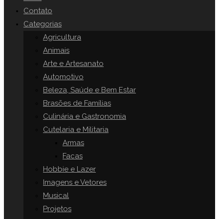
o
Contato
painel
Categorias
SITE
de
Agricultura
pesquisa.
Animais
Arte e Artesanato
Automotivo
Beleza, Saúde e Bem Estar
Brasões de Famílias
Culinária e Gastronomia
Cutelaria e Militaria
Armas
Facas
Hobbie e Lazer
Imagens e Vetores
Musical
Projetos