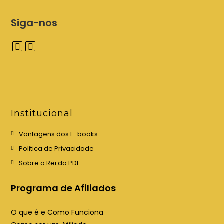
Siga-nos
A
A
b
b
r
r
e
e
e
e
Institucional
m
m
u
u
Vantagens dos E-books
m
m
Politica de Privacidade
a
a
Sobre o Rei do PDF
n
n
o
o
Programa de Afiliados
v
v
a
a
O que é e Como Funciona
a
a