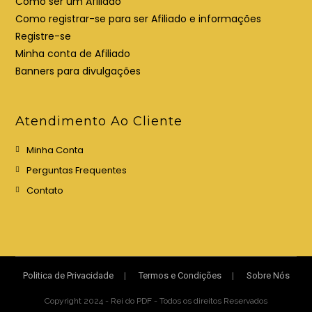
Como ser um Afiliado
b
b
Como registrar-se para ser Afiliado e informações
a
a
Registre-se
Minha conta de Afiliado
Banners para divulgações
Atendimento Ao Cliente
Minha Conta
Perguntas Frequentes
Contato
Politica de Privacidade
Termos e Condições
Sobre Nós
Copyright 2024 - Rei do PDF - Todos os direitos Reservados