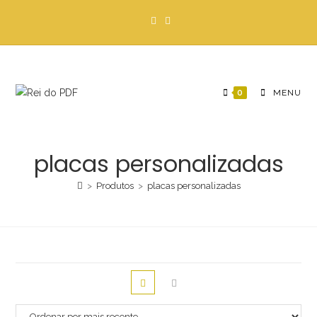
Ir
para
o
conteúdo
0
MENU
placas personalizadas
>
Produtos
>
placas personalizadas