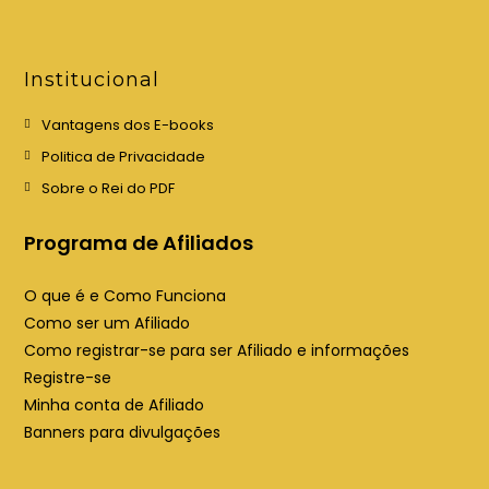
r
r
e
e
e
e
Institucional
m
m
u
u
Vantagens dos E-books
m
m
Politica de Privacidade
a
a
Sobre o Rei do PDF
n
n
o
o
Programa de Afiliados
v
v
a
a
O que é e Como Funciona
a
a
Como ser um Afiliado
b
b
Como registrar-se para ser Afiliado e informações
a
a
Registre-se
Minha conta de Afiliado
Banners para divulgações