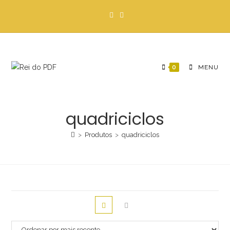
Ir
para
o
conteúdo
0
MENU
quadriciclos
>
Produtos
>
quadriciclos