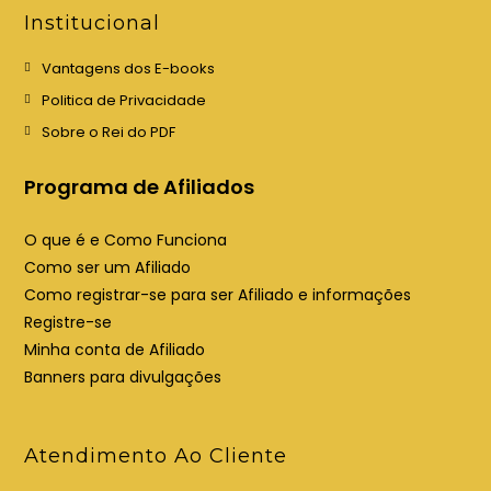
e
e
Institucional
m
m
u
u
Vantagens dos E-books
m
m
Politica de Privacidade
a
a
Sobre o Rei do PDF
n
n
o
o
Programa de Afiliados
v
v
a
a
O que é e Como Funciona
a
a
Como ser um Afiliado
b
b
Como registrar-se para ser Afiliado e informações
a
a
Registre-se
Minha conta de Afiliado
Banners para divulgações
Atendimento Ao Cliente