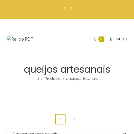
Ir
para
o
conteúdo
0
MENU
queijos artesanais
>
Produtos
>
queijos artesanais