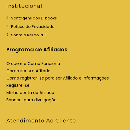
e
e
Institucional
m
m
u
u
Vantagens dos E-books
m
m
Politica de Privacidade
a
a
Sobre o Rei do PDF
n
n
o
o
Programa de Afiliados
v
v
a
a
O que é e Como Funciona
a
a
Como ser um Afiliado
b
b
Como registrar-se para ser Afiliado e informações
a
a
Registre-se
Minha conta de Afiliado
Banners para divulgações
Atendimento Ao Cliente