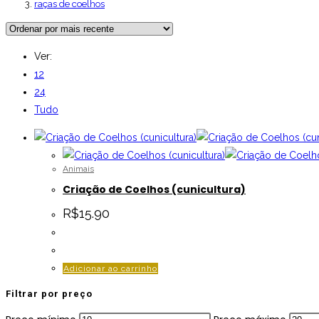
raças de coelhos
Ver:
12
24
Tudo
Animais
Criação de Coelhos (cunicultura)
R$
15.90
Adicionar ao carrinho
Filtrar por preço