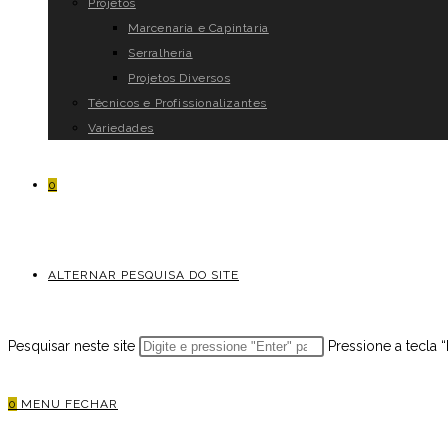
Projetos
Marcenaria e Capintaria
Serralheria
Projetos Diversos
Técnicos e Profissionalizantes
Variedades
0
ALTERNAR PESQUISA DO SITE
Pesquisar neste site
Pressione a tecla 
0
MENU
FECHAR