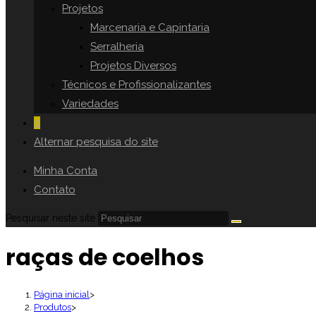
Projetos
Marcenaria e Capintaria
Serralheria
Projetos Diversos
Técnicos e Profissionalizantes
Variedades
0
Alternar pesquisa do site
Minha Conta
Contato
Pesquisar neste site
raças de coelhos
Página inicial
>
Produtos
>