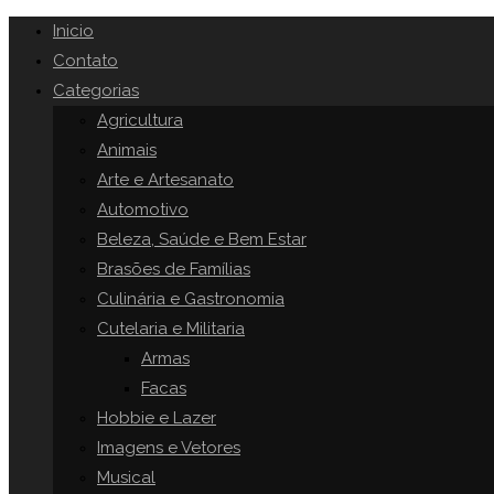
Inicio
Contato
Categorias
Agricultura
Animais
Arte e Artesanato
Automotivo
Beleza, Saúde e Bem Estar
Brasões de Famílias
Culinária e Gastronomia
Cutelaria e Militaria
Armas
Facas
Hobbie e Lazer
Imagens e Vetores
Musical