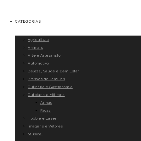
CATEGORIAS
Agricultura
Animais
Arte e Artesanato
Automotivo
Beleza, Saúde e Bem Estar
Brasões de Famílias
Culinária e Gastronomia
Cutelaria e Militaria
Armas
Facas
Hobbie e Lazer
Imagens e Vetores
Musical