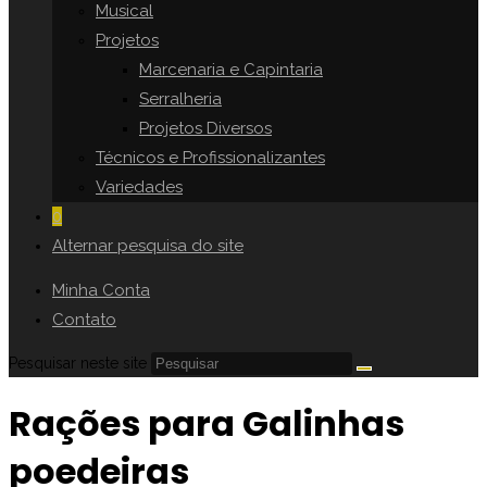
Musical
Projetos
Marcenaria e Capintaria
Serralheria
Projetos Diversos
Técnicos e Profissionalizantes
Variedades
0
Alternar pesquisa do site
Minha Conta
Contato
Pesquisar neste site
Rações para Galinhas
poedeiras