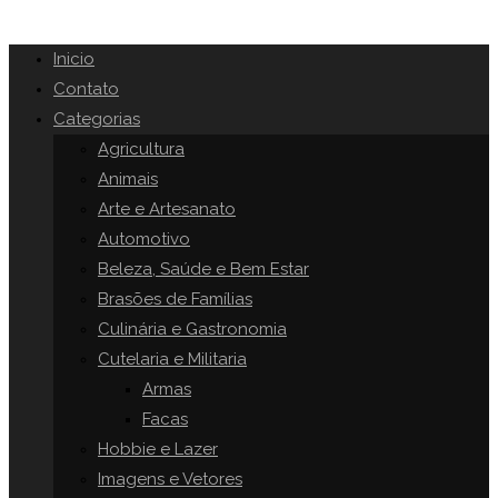
Inicio
Contato
Categorias
Agricultura
Animais
Arte e Artesanato
Automotivo
Beleza, Saúde e Bem Estar
Brasões de Famílias
Culinária e Gastronomia
Cutelaria e Militaria
Armas
Facas
Hobbie e Lazer
Imagens e Vetores