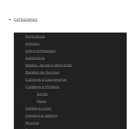
CATEGORIAS
Agricultura
Animais
Arte e Artesanato
Automotivo
Beleza, Saúde e Bem Estar
Brasões de Famílias
Culinária e Gastronomia
Cutelaria e Militaria
Armas
Facas
Hobbie e Lazer
Imagens e Vetores
Musical