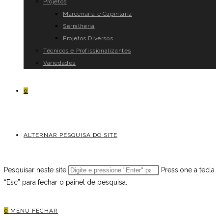
Projetos
Marcenaria e Capintaria
Serralheria
Projetos Diversos
Técnicos e Profissionalizantes
Variedades
0
ALTERNAR PESQUISA DO SITE
Pesquisar neste site
Pressione a tecla
“Esc” para fechar o painel de pesquisa.
0
MENU
FECHAR