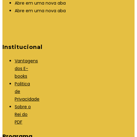
Abre em uma nova aba
Abre em uma nova aba
Institucional
Vantagens
dos E-
books
Politica
de
Privacidade
Sobre o
Rei do
PDF
Programa