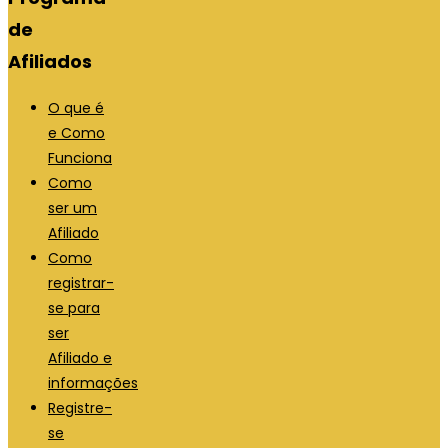
de
Afiliados
O que é
e Como
Funciona
Como
ser um
Afiliado
Como
registrar-
se para
ser
Afiliado e
informações
Registre-
se