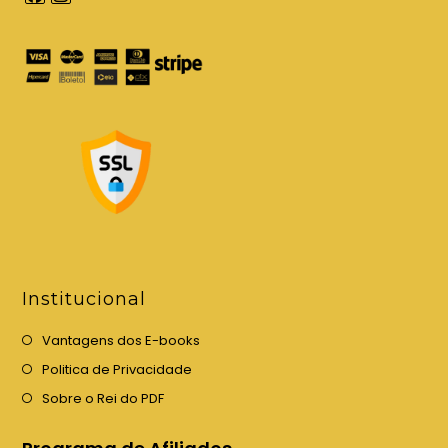
A
A
b
b
r
r
e
e
e
e
m
m
u
u
m
m
a
a
n
n
o
o
v
v
Institucional
a
a
a
a
Vantagens dos E-books
b
b
Politica de Privacidade
a
a
Sobre o Rei do PDF