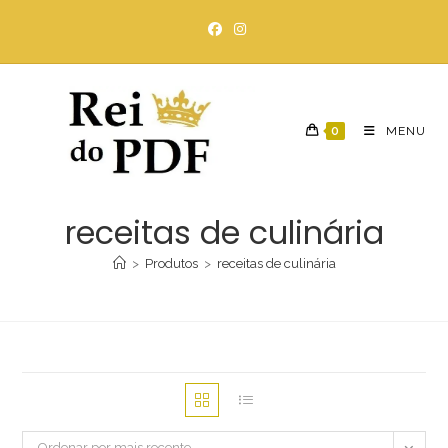
Ir
para
o
conteúdo
0
MENU
receitas de culinária
>
Produtos
>
receitas de culinária
Ordenar por mais recente