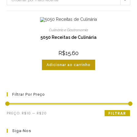
Culinária e Gastronomia
5050 Receitas de Culinária
R$
15.60
Adicionar ao carrinho
Filtrar Por Preço
Preço
Preço
PREÇO:
R$10
—
R$20
FILTRAR
mínimo
máximo
Siga-Nos