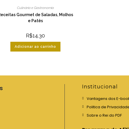
Culinária e Gastronomia
Receitas Gourmet de Saladas, Molhos
e Patês
R$
14.30
Adicionar ao carrinho
Institucional
s
Vantagens dos E-boo
Politica de Privacidad
Sobre o Rei do PDF