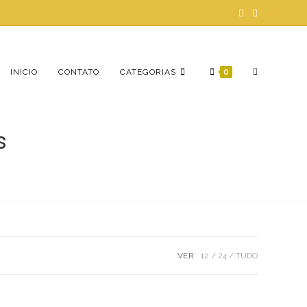
ALTERNAR
INICIO
CONTATO
CATEGORIAS
0
s
PESQUISA
DO
VER:
12
24
TUDO
SITE