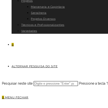
Projetos
Marcenaria e Capintaria
Serralheria
Projetos Diversos
Técnicos e Profissionalizantes
Variedades
0
ALTERNAR PESQUISA DO SITE
Pesquisar neste site
Pressione a tecla 
0
MENU
FECHAR