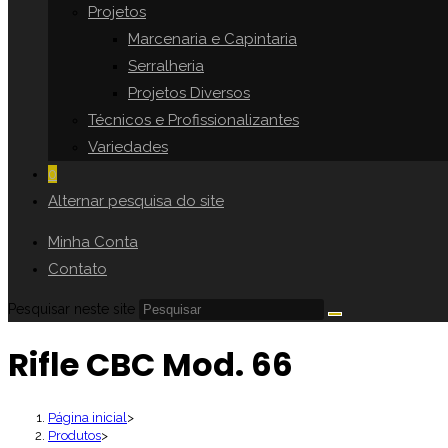
Projetos
Marcenaria e Capintaria
Serralheria
Projetos Diversos
Técnicos e Profissionalizantes
Variedades
0
Alternar pesquisa do site
Minha Conta
Contato
Pesquisar neste site
Rifle CBC Mod. 66
Página inicial
>
Produtos
>