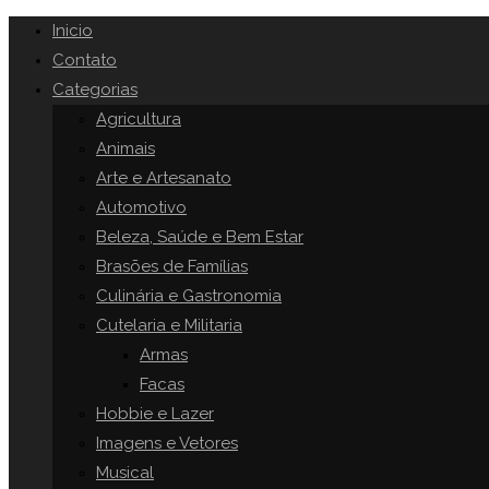
Inicio
Contato
Categorias
Agricultura
Animais
Arte e Artesanato
Automotivo
Beleza, Saúde e Bem Estar
Brasões de Famílias
Culinária e Gastronomia
Cutelaria e Militaria
Armas
Facas
Hobbie e Lazer
Imagens e Vetores
Musical