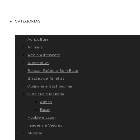
CATEGORIAS
Agricultura
Animais
Arte e Artesanato
Automotivo
Beleza, Saúde e Bem Estar
Brasões de Famílias
Culinária e Gastronomia
Cutelaria e Militaria
Armas
Facas
Hobbie e Lazer
Imagens e Vetores
Musical