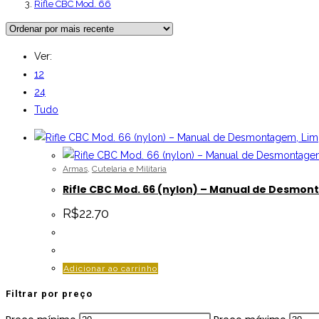
Rifle CBC Mod. 66
Ver:
12
24
Tudo
Armas
,
Cutelaria e Militaria
Rifle CBC Mod. 66 (nylon) – Manual de Desmo
R$
22.70
Adicionar ao carrinho
Filtrar por preço