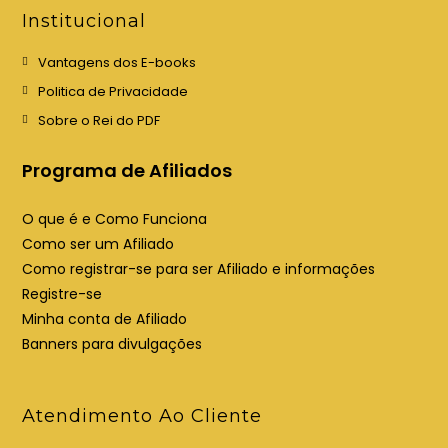
e
e
Institucional
m
m
u
u
Vantagens dos E-books
m
m
Politica de Privacidade
a
a
Sobre o Rei do PDF
n
n
o
o
Programa de Afiliados
v
v
a
a
O que é e Como Funciona
a
a
Como ser um Afiliado
b
b
Como registrar-se para ser Afiliado e informações
a
a
Registre-se
Minha conta de Afiliado
Banners para divulgações
Atendimento Ao Cliente