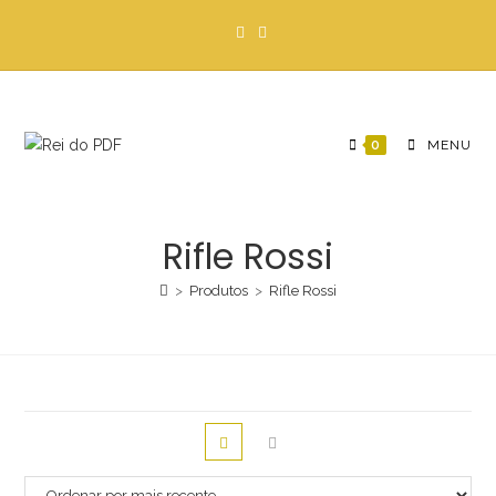
Ir
para
o
conteúdo
0
MENU
Rifle Rossi
>
Produtos
>
Rifle Rossi