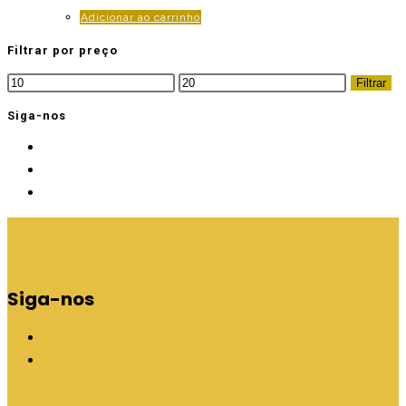
Adicionar ao carrinho
Filtrar por preço
Preço
Preço
Filtrar
mínimo
máximo
Siga-nos
Siga-nos
A
b
A
r
b
e
r