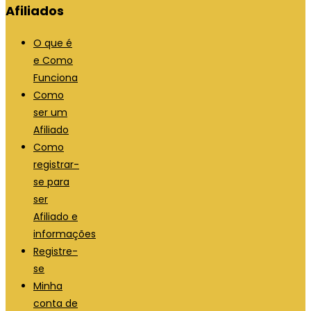
Afiliados
O que é
e Como
Funciona
Como
ser um
Afiliado
Como
registrar-
se para
ser
Afiliado e
informações
Registre-
se
Minha
conta de