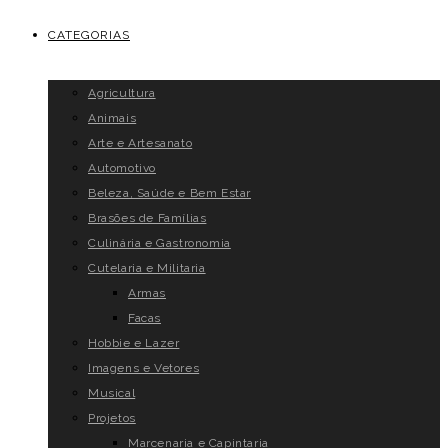
CATEGORIAS
Agricultura
Animais
Arte e Artesanato
Automotivo
Beleza, Saúde e Bem Estar
Brasões de Famílias
Culinária e Gastronomia
Cutelaria e Militaria
Armas
Facas
Hobbie e Lazer
Imagens e Vetores
Musical
Projetos
Marcenaria e Capintaria