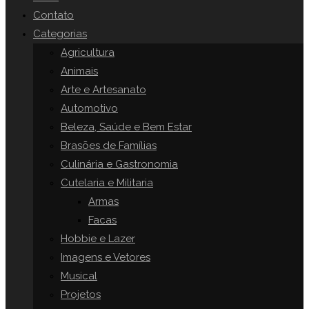
o
Contato
painel
Categorias
SITE
de
Agricultura
pesquisa.
Animais
Arte e Artesanato
Automotivo
Beleza, Saúde e Bem Estar
Brasões de Famílias
Culinária e Gastronomia
Cutelaria e Militaria
Armas
Facas
Hobbie e Lazer
Imagens e Vetores
Musical
Projetos