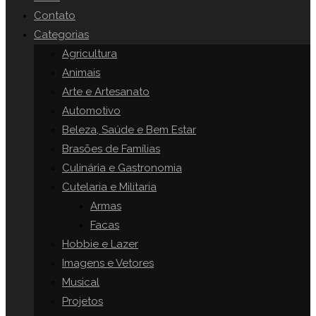
o
Contato
painel
Categorias
SITE
de
Agricultura
pesquisa.
Animais
Arte e Artesanato
Automotivo
Beleza, Saúde e Bem Estar
Brasões de Famílias
Culinária e Gastronomia
Cutelaria e Militaria
Armas
Facas
Hobbie e Lazer
Imagens e Vetores
Musical
Projetos