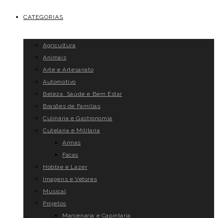
CATEGORIAS
Agricultura
Animais
Arte e Artesanato
Automotivo
Beleza, Saúde e Bem Estar
Brasões de Famílias
Culinária e Gastronomia
Cutelaria e Militaria
Armas
Facas
Hobbie e Lazer
Imagens e Vetores
Musical
Projetos
Marcenaria e Capintaria