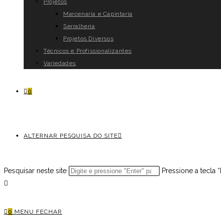
Projetos
Marcenaria e Capintaria
Serralheria
Projetos Diversos
Técnicos e Profissionalizantes
Variedades
0
ALTERNAR PESQUISA DO SITE
Pesquisar neste site
Pressione a tecla 
0
MENU
FECHAR