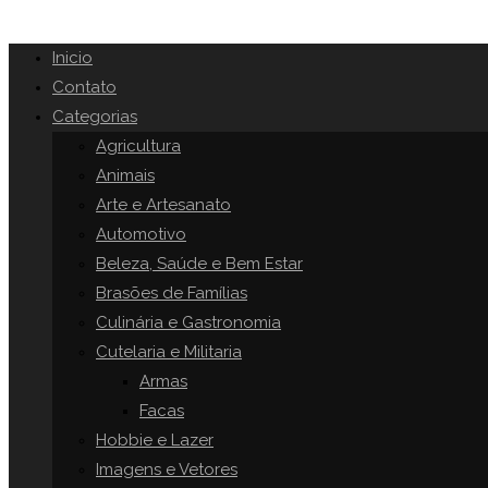
Inicio
Contato
Categorias
Agricultura
Animais
Arte e Artesanato
Automotivo
Beleza, Saúde e Bem Estar
Brasões de Famílias
Culinária e Gastronomia
Cutelaria e Militaria
Armas
Facas
Hobbie e Lazer
Imagens e Vetores