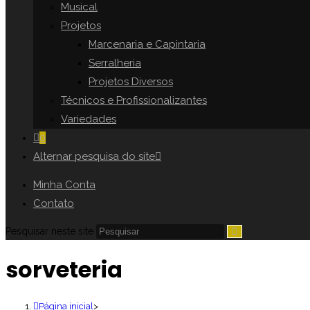
Musical
Projetos
Marcenaria e Capintaria
Serralheria
Projetos Diversos
Técnicos e Profissionalizantes
Variedades
0
Alternar pesquisa do site
Minha Conta
Contato
Pesquisar neste site
sorveteria
Página inicial
>