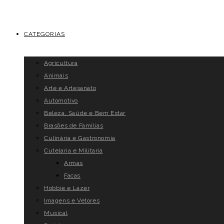
CATEGORIAS
Agricultura
Animais
Arte e Artesanato
Automotivo
Beleza, Saúde e Bem Estar
Brasões de Famílias
Culinária e Gastronomia
Cutelaria e Militaria
Armas
Facas
Hobbie e Lazer
Imagens e Vetores
Musical