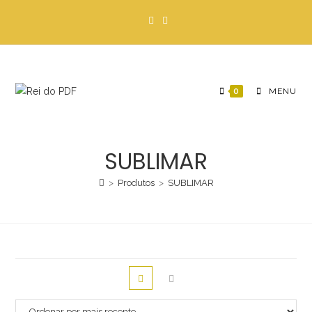
Ir
para
o
conteúdo
0
MENU
SUBLIMAR
>
Produtos
>
SUBLIMAR