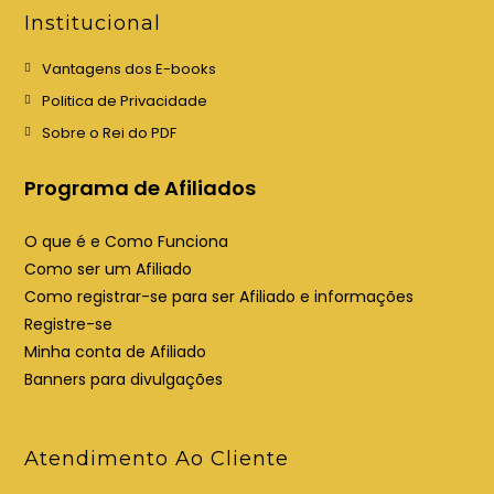
e
e
Institucional
m
m
u
u
Vantagens dos E-books
m
m
Politica de Privacidade
a
a
Sobre o Rei do PDF
n
n
o
o
Programa de Afiliados
v
v
a
a
O que é e Como Funciona
a
a
Como ser um Afiliado
b
b
Como registrar-se para ser Afiliado e informações
a
a
Registre-se
Minha conta de Afiliado
Banners para divulgações
Atendimento Ao Cliente