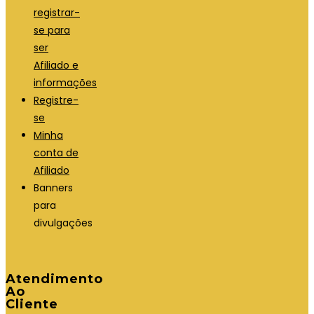
registrar-
se para
ser
Afiliado e
informações
Registre-
se
Minha
conta de
Afiliado
Banners
para
divulgações
Atendimento
Ao
Cliente