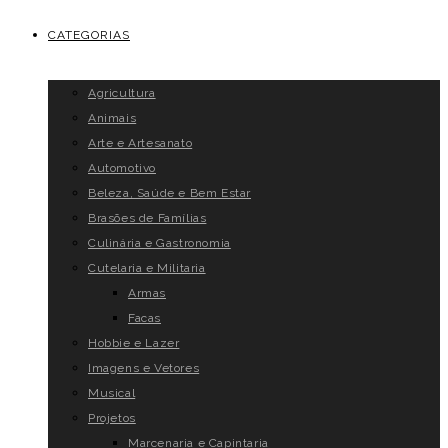
CATEGORIAS
Agricultura
Animais
Arte e Artesanato
Automotivo
Beleza, Saúde e Bem Estar
Brasões de Famílias
Culinária e Gastronomia
Cutelaria e Militaria
Armas
Facas
Hobbie e Lazer
Imagens e Vetores
Musical
Projetos
Marcenaria e Capintaria