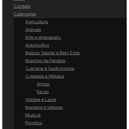
o
Contato
painel
Categorias
SITE
de
Agricultura
pesquisa.
Animais
Arte e Artesanato
Automotivo
Beleza, Saúde e Bem Estar
Brasões de Famílias
Culinária e Gastronomia
Cutelaria e Militaria
Armas
Facas
Hobbie e Lazer
Imagens e Vetores
Musical
Projetos