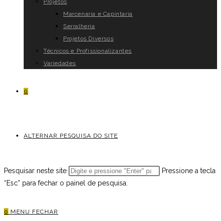
Projetos
Marcenaria e Capintaria
Serralheria
Projetos Diversos
Técnicos e Profissionalizantes
Variedades
0
ALTERNAR PESQUISA DO SITE
Pesquisar neste site
Pressione a tecla
“Esc” para fechar o painel de pesquisa.
0
MENU
FECHAR