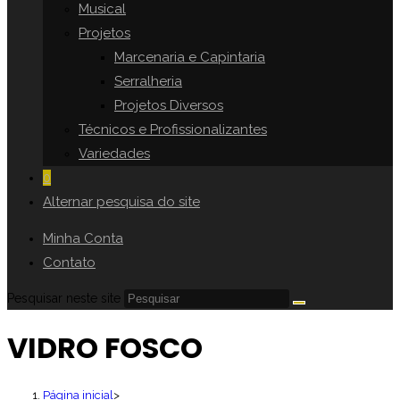
Musical
Projetos
Marcenaria e Capintaria
Serralheria
Projetos Diversos
Técnicos e Profissionalizantes
Variedades
0
Alternar pesquisa do site
Minha Conta
Contato
Pesquisar neste site
VIDRO FOSCO
Página inicial
>