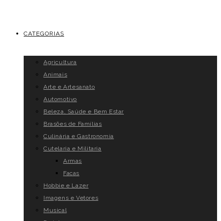
CATEGORIAS
Agricultura
Animais
Arte e Artesanato
Automotivo
Beleza, Saúde e Bem Estar
Brasões de Famílias
Culinária e Gastronomia
Cutelaria e Militaria
Armas
Facas
Hobbie e Lazer
Imagens e Vetores
Musical