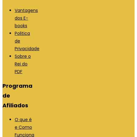
Vantagens
dos E-
books
Politica
de
Privacidade
Sobre o
Rei do
PDF
Programa
de
Afiliados
O que é
e Como
Funciona