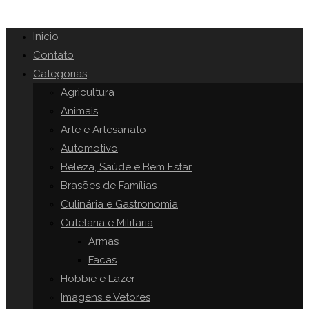
Inicio
Contato
Categorias
Agricultura
Animais
Arte e Artesanato
Automotivo
Beleza, Saúde e Bem Estar
Brasões de Famílias
Culinária e Gastronomia
Cutelaria e Militaria
Armas
Facas
Hobbie e Lazer
Imagens e Vetores