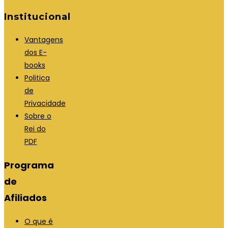
Institucional
Vantagens
dos E-
books
Politica
de
Privacidade
Sobre o
Rei do
PDF
Programa
de
Afiliados
O que é