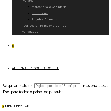
Projetos
Marcenaria e Capintaria
Serralheria
Projetos Diversos
Técnicos e Profissionalizantes
Variedades
0
ALTERNAR PESQUISA DO SITE
Pesquisar neste site
Pressione a tecla
“Esc” para fechar o painel de pesquisa.
0
MENU
FECHAR