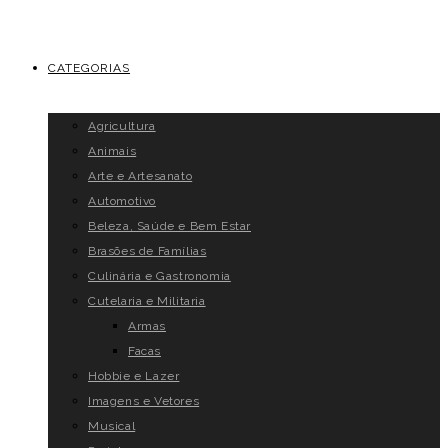
CATEGORIAS
Agricultura
Animais
Arte e Artesanato
Automotivo
Beleza, Saúde e Bem Estar
Brasões de Famílias
Culinária e Gastronomia
Cutelaria e Militaria
Armas
Facas
Hobbie e Lazer
Imagens e Vetores
Musical