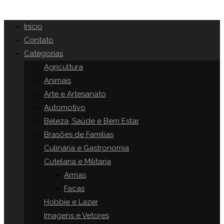
Inicio
Contato
Categorias
Agricultura
Animais
Arte e Artesanato
Automotivo
Beleza, Saúde e Bem Estar
Brasões de Famílias
Culinária e Gastronomia
Cutelaria e Militaria
Armas
Facas
Hobbie e Lazer
Imagens e Vetores