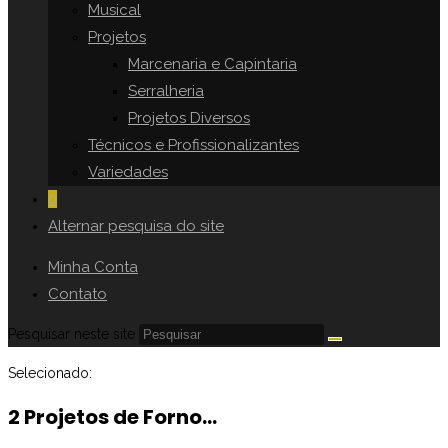
Musical
Projetos
Marcenaria e Capintaria
Serralheria
Projetos Diversos
Técnicos e Profissionalizantes
Variedades
0
Alternar pesquisa do site
Minha Conta
Contato
Pesquisar neste site
Selecionado:
2 Projetos de Forno…