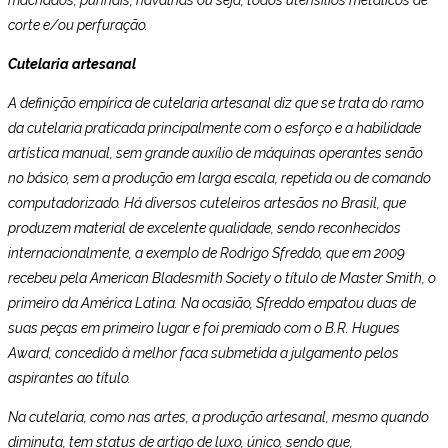
machados, punhais, navalhas ou seja, todos utensílios metálicos de
corte e/ou perfuração.
Cutelaria artesanal
A definição empírica de cutelaria artesanal diz que se trata do ramo
da cutelaria praticada principalmente com o esforço e a habilidade
artística manual, sem grande auxílio de máquinas operantes senão
no básico, sem a produção em larga escala, repetida ou de comando
computadorizado. Há diversos cuteleiros artesãos no Brasil, que
produzem material de excelente qualidade, sendo reconhecidos
internacionalmente, a exemplo de Rodrigo Sfreddo, que em 2009
recebeu pela American Bladesmith Society o título de Master Smith, o
primeiro da América Latina. Na ocasião, Sfreddo empatou duas de
suas peças em primeiro lugar e foi premiado com o B.R. Hugues
Award, concedido à melhor faca submetida a julgamento pelos
aspirantes ao título.
Na cutelaria, como nas artes, a produção artesanal, mesmo quando
diminuta, tem status de artigo de luxo, único, sendo que,