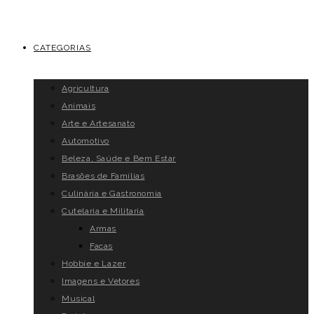
CATEGORIAS
Agricultura
Animais
Arte e Artesanato
Automotivo
Beleza, Saúde e Bem Estar
Brasões de Famílias
Culinária e Gastronomia
Cutelaria e Militaria
Armas
Facas
Hobbie e Lazer
Imagens e Vetores
Musical