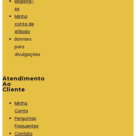
Registre-
se
Minha
conta de
Afiliado
Banners
para
divulgações
Atendimento
Ao
Cliente
Minha
Conta
Perguntas
Frequentes
Contato