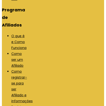
Programa
de
Afiliados
O que é
e Como
Funciona
Como
ser um
Afiliado
Como
registrar-
se para
ser
Afiliado e
informações