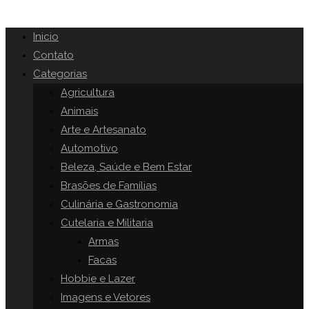
Inicio
Contato
Categorias
Agricultura
Animais
Arte e Artesanato
Automotivo
Beleza, Saúde e Bem Estar
Brasões de Famílias
Culinária e Gastronomia
Cutelaria e Militaria
Armas
Facas
Hobbie e Lazer
Imagens e Vetores