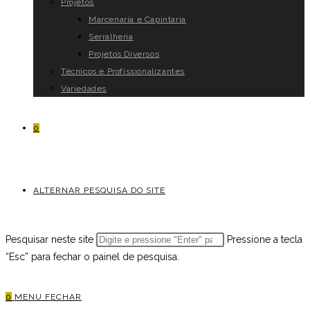
Projetos
Marcenaria e Capintaria
Serralheria
Projetos Diversos
Técnicos e Profissionalizantes
Variedades
0
ALTERNAR PESQUISA DO SITE
Pesquisar neste site
Pressione a tecla
“Esc” para fechar o painel de pesquisa.
0
MENU
FECHAR