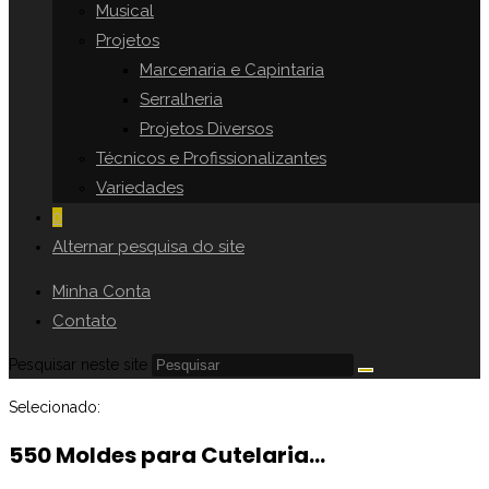
Musical
Projetos
Marcenaria e Capintaria
Serralheria
Projetos Diversos
Técnicos e Profissionalizantes
Variedades
0
Alternar pesquisa do site
Minha Conta
Contato
Pesquisar neste site
Selecionado:
550 Moldes para Cutelaria…