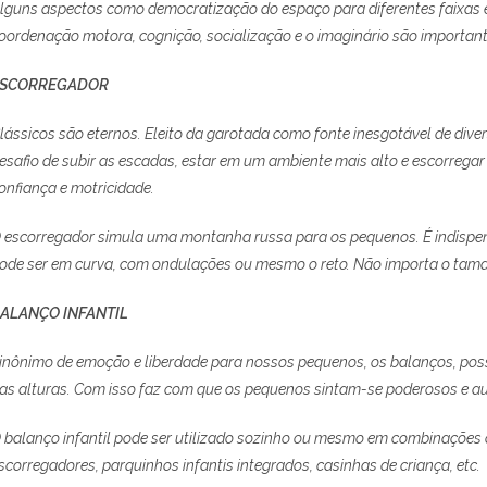
lguns aspectos como democratização do espaço para diferentes faixas e
oordenação motora, cognição, socialização e o imaginário são important
ESCORREGADOR
lássicos são eternos. Eleito da garotada como fonte inesgotável de dive
esafio de subir as escadas, estar em um ambiente mais alto e escorregar
onfiança e motricidade.
 escorregador simula uma montanha russa para os pequenos. É indispen
ode ser em curva, com ondulações ou mesmo o reto. Não importa o taman
ALANÇO INFANTIL
inônimo de emoção e liberdade para nossos pequenos, os balanços, poss
as alturas. Com isso faz com que os pequenos sintam-se poderosos e au
 balanço infantil pode ser utilizado sozinho ou mesmo em combinaçõe
scorregadores, parquinhos infantis integrados, casinhas de criança, etc.