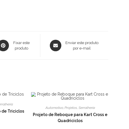
bre
Abre
Fixar este
Enviar este produto
em
produto
em
por e-mail
ma
uma
ova
nova
anela
janela
rralheria
Automotivo
,
Projetos
,
Serralheria
 de Triciclos
Projeto de Reboque para Kart Cross e
Quadriciclos