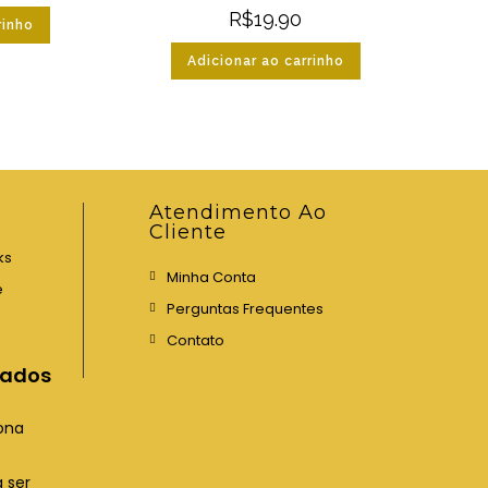
R$
19.90
rinho
Adicionar ao carrinho
Atendimento Ao
Cliente
ks
Minha Conta
e
Perguntas Frequentes
Contato
iados
ona
 ser