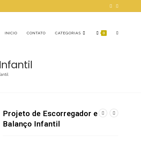
ALTERNAR
INICIO
CONTATO
CATEGORIAS
0
nfantil
PESQUISA
antil
DO
Projeto de Escorregador e
SITE
Balanço Infantil