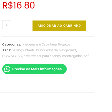
R$
16.80
Projeto
ADICIONAR AO CARRINHO
de
Escorregador
e
Categorias:
Marcenaria e Capintaria
,
Projetos
Balanço
Tags:
balanço infantil
,
brinquedos de playground
,
Infantil
DOWNLOAD
,
escorreador para criança
,
escorregador
,
pdf
quantidade
Preciso de Mais informações