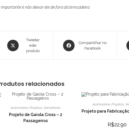
 importante é não deixar ele de fora da brincadeira.
Abre
Tweetar
Abre
A
Compartilhar no
este
em
em
Facebook
produto
uma
uma
u
nova
nova
n
janela
janela
j
Produtos relacionados
Automotivo
,
Projetos
,
Se
Automotivo
,
Projetos
,
Serralheria
Projeto para Fabricação
Projeto de Gaiola Cross – 2
Passageiros
R$
22.90