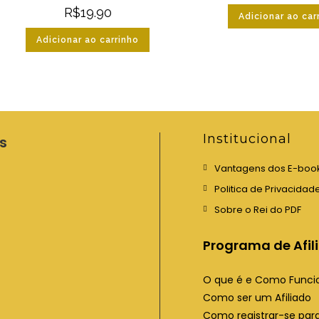
R$
19.90
Adicionar ao car
Adicionar ao carrinho
Institucional
s
Vantagens dos E-boo
Politica de Privacidad
Sobre o Rei do PDF
Programa de Afil
O que é e Como Funci
Como ser um Afiliado
Como registrar-se para