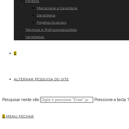
Projetos
Marcenaria e Capintaria
Serralheria
Projetos Diversos
Técnicos e Profissionalizantes
Variedades
0
ALTERNAR PESQUISA DO SITE
Pesquisar neste site
Pressione a tecla 
0
MENU
FECHAR