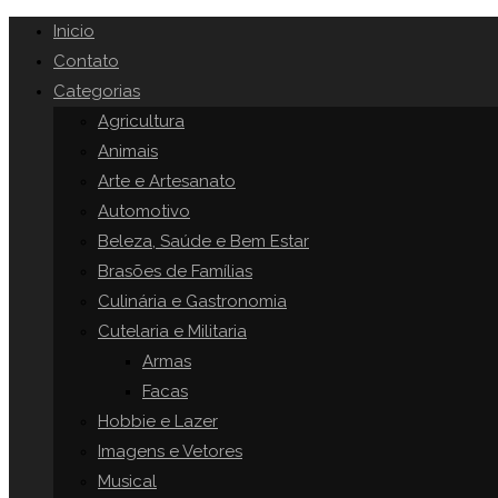
Inicio
Contato
Categorias
Agricultura
Animais
Arte e Artesanato
Automotivo
Beleza, Saúde e Bem Estar
Brasões de Famílias
Culinária e Gastronomia
Cutelaria e Militaria
Armas
Facas
Hobbie e Lazer
Imagens e Vetores
Musical