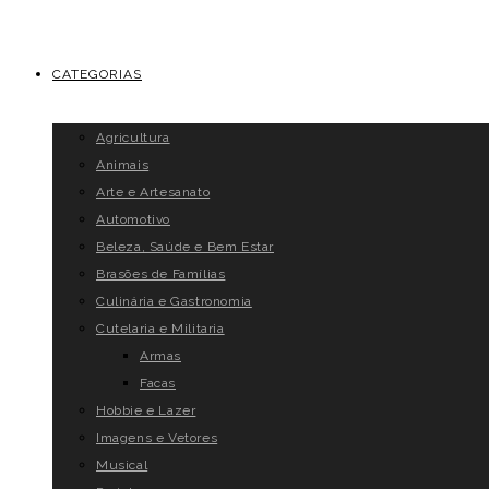
CATEGORIAS
Agricultura
Animais
Arte e Artesanato
Automotivo
Beleza, Saúde e Bem Estar
Brasões de Famílias
Culinária e Gastronomia
Cutelaria e Militaria
Armas
Facas
Hobbie e Lazer
Imagens e Vetores
Musical