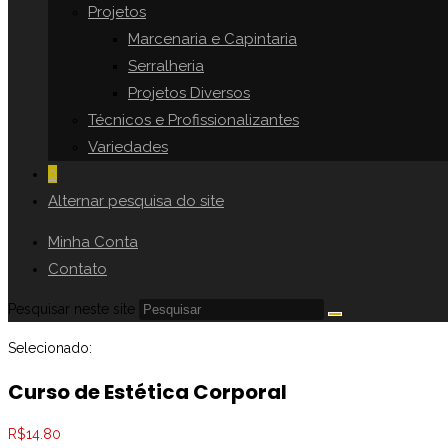
Projetos
Marcenaria e Capintaria
Serralheria
Projetos Diversos
Técnicos e Profissionalizantes
Variedades
0
Alternar pesquisa do site
Minha Conta
Contato
Pesquisar neste site
Selecionado:
Curso de Estética Corporal
R$
14.80