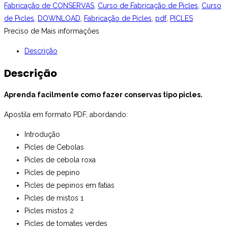
Fabricação de CONSERVAS
,
Curso de Fabricação de Picles
,
Curso
de Picles
,
DOWNLOAD
,
Fabricação de Picles
,
pdf
,
PICLES
Preciso de Mais informações
Descrição
Descrição
Aprenda facilmente como fazer conservas tipo picles.
Apostila em formato PDF, abordando:
Introdução
Picles de Cebolas
Picles de cebola roxa
Picles de pepino
Picles de pepinos em fatias
Picles de mistos 1
Picles mistos 2
Picles de tomates verdes