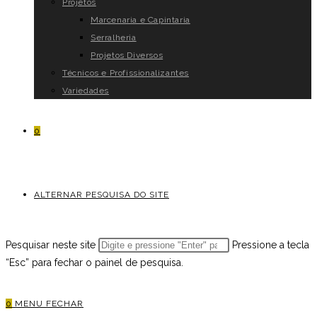
Projetos
Marcenaria e Capintaria
Serralheria
Projetos Diversos
Técnicos e Profissionalizantes
Variedades
0
ALTERNAR PESQUISA DO SITE
Pesquisar neste site
Pressione a tecla
“Esc” para fechar o painel de pesquisa.
0
MENU
FECHAR