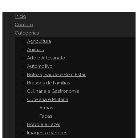
Inicio
Contato
Categorias
Agricultura
Animais
Arte e Artesanato
Automotivo
Beleza, Saúde e Bem Estar
Brasões de Famílias
Culinária e Gastronomia
Cutelaria e Militaria
Armas
Facas
Hobbie e Lazer
Imagens e Vetores