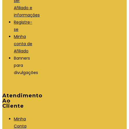
ser
Afiliado e
informações
Registre-
se
Minha
conta de
Afiliado
Banners
para
divulgações
Atendimento
Ao
Cliente
Minha
Conta