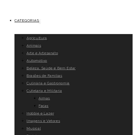
CATEGORIAS
Agricultura
Animais
Arte e Artesanato
Automotivo
Beleza, Saúde e Bem Estar
Brasões de Famílias
Culinária e Gastronomia
Cutelaria e Militaria
Armas
Facas
Hobbie e Lazer
Imagens e Vetores
Musical