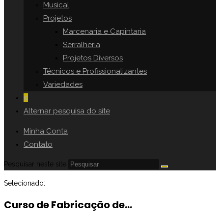
Musical
Projetos
Marcenaria e Capintaria
Serralheria
Projetos Diversos
Técnicos e Profissionalizantes
Variedades
0
Alternar pesquisa do site
Minha Conta
Contato
Pesquisar neste site
Selecionado:
Curso de Fabricação de…