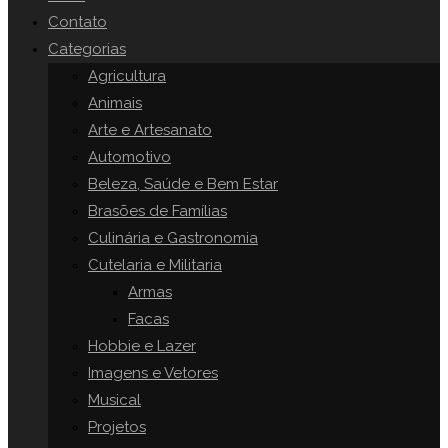
o
Contato
painel
Categorias
SITE
de
Agricultura
pesquisa.
Animais
Arte e Artesanato
Automotivo
Beleza, Saúde e Bem Estar
Brasões de Famílias
Culinária e Gastronomia
Cutelaria e Militaria
Armas
Facas
Hobbie e Lazer
Imagens e Vetores
Musical
Projetos