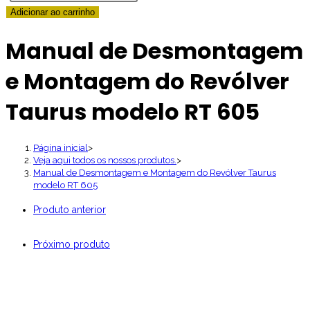
de
Adicionar ao carrinho
Desmontagem
Manual de Desmontagem
e
Montagem
e Montagem do Revólver
do
Revólver
Taurus modelo RT 605
Taurus
modelo
Página inicial
>
RT
Veja aqui todos os nossos produtos.
>
605
Manual de Desmontagem e Montagem do Revólver Taurus
quantidade
modelo RT 605
Produto anterior
Próximo produto