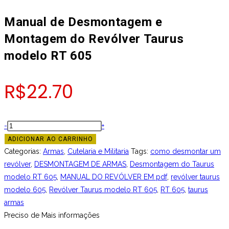
Manual de Desmontagem e
Montagem do Revólver Taurus
modelo RT 605
R$
22.70
Manual
-
+
de
ADICIONAR AO CARRINHO
Desmontagem
Categorias:
Armas
,
Cutelaria e Militaria
Tags:
como desmontar um
e
revólver
,
DESMONTAGEM DE ARMAS
,
Desmontagem do Taurus
Montagem
modelo RT 605
,
MANUAL DO REVÓLVER EM pdf
,
revólver taurus
do
modelo 605
,
Revólver Taurus modelo RT 605
,
RT 605
,
taurus
Revólver
armas
Taurus
Preciso de Mais informações
modelo