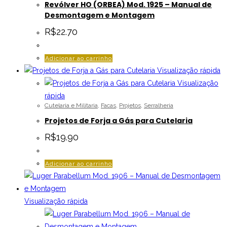
Revólver HO (ORBEA) Mod. 1925 – Manual de
Desmontagem e Montagem
R$
22.70
Adicionar ao carrinho
Visualização rápida
Visualização
rápida
Cutelaria e Militaria
,
Facas
,
Projetos
,
Serralheria
Projetos de Forja a Gás para Cutelaria
R$
19.90
Adicionar ao carrinho
Visualização rápida