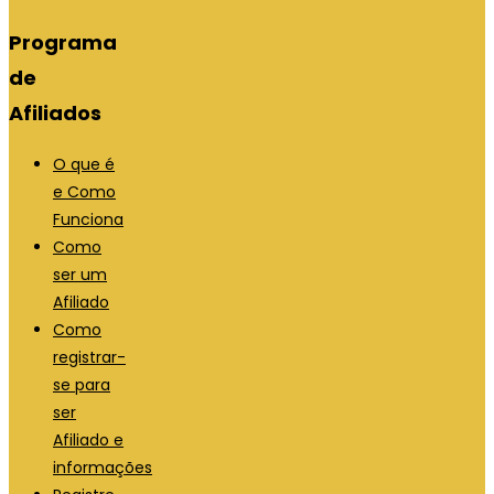
Programa
de
Afiliados
O que é
e Como
Funciona
Como
ser um
Afiliado
Como
registrar-
se para
ser
Afiliado e
informações