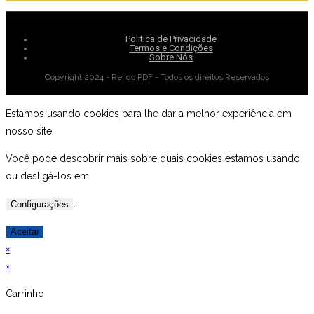
Politica de Privacidade
Termos e Condições
Sobre Nós
Copyright 2024 - Rei do PDF - Todos os direitos Reservados
Estamos usando cookies para lhe dar a melhor experiência em
nosso site.
Você pode descobrir mais sobre quais cookies estamos usando
ou desligá-los em
.
Configurações
Aceitar
×
×
Carrinho