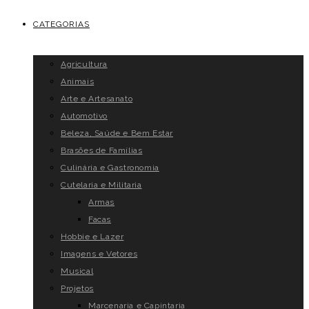
CATEGORIAS
Agricultura
Animais
Arte e Artesanato
Automotivo
Beleza, Saúde e Bem Estar
Brasões de Famílias
Culinária e Gastronomia
Cutelaria e Militaria
Armas
Facas
Hobbie e Lazer
Imagens e Vetores
Musical
Projetos
Marcenaria e Capintaria