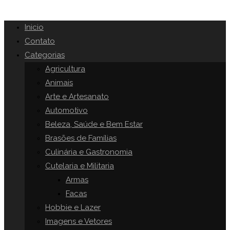
Inicio
Contato
Categorias
Agricultura
Animais
Arte e Artesanato
Automotivo
Beleza, Saúde e Bem Estar
Brasões de Famílias
Culinária e Gastronomia
Cutelaria e Militaria
Armas
Facas
Hobbie e Lazer
Imagens e Vetores