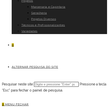
Projetos
Marcenaria e Capintaria
Serralheria
Projetos Diversos
Técnicos e Profissionalizantes
Variedades
0
ALTERNAR PESQUISA DO SITE
Pesquisar neste site
Pressione a tecla
“Esc” para fechar o painel de pesquisa.
0
MENU
FECHAR