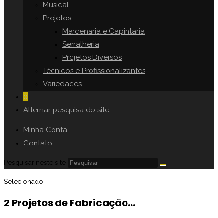
Musical
Projetos
Marcenaria e Capintaria
Serralheria
Projetos Diversos
Técnicos e Profissionalizantes
Variedades
0
Alternar pesquisa do site
Minha Conta
Contato
Pesquisar neste site
Selecionado:
2 Projetos de Fabricação…