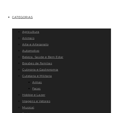
CATEGORIAS
Agricultura
Animais
Arte e Artesanato
Automotivo
Beleza, Saúde e Bem Estar
Brasões de Famílias
Culinária e Gastronomia
Cutelaria e Militaria
Armas
Facas
Hobbie e Lazer
Imagens e Vetores
Musical