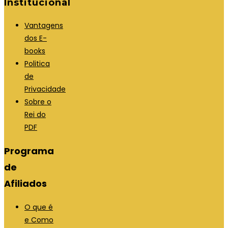
Institucional
Vantagens
dos E-
books
Politica
de
Privacidade
Sobre o
Rei do
PDF
Programa
de
Afiliados
O que é
e Como