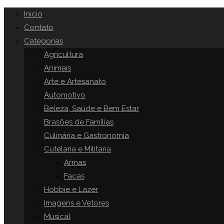
Inicio
Contato
Categorias
Agricultura
Animais
Arte e Artesanato
Automotivo
Beleza, Saúde e Bem Estar
Brasões de Famílias
Culinária e Gastronomia
Cutelaria e Militaria
Armas
Facas
Hobbie e Lazer
Imagens e Vetores
Musical