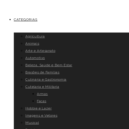
CATEGORIAS
Agricultura
Animais
Arte e Artesanato
Automotivo
Beleza, Saúde e Bem Estar
Brasões de Famílias
Culinária e Gastronomia
Cutelaria e Militaria
Armas
Facas
Hobbie e Lazer
Imagens e Vetores
Musical