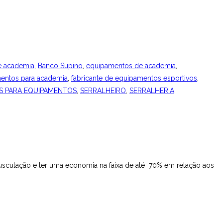
e academia
,
Banco Supino
,
equipamentos de academia
,
mentos para academia
,
fabricante de equipamentos esportivos
,
S PARA EQUIPAMENTOS
,
SERRALHEIRO
,
SERRALHERIA
musculação e ter uma economia na faixa de até 70% em relação aos