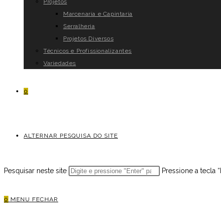
Projetos
Marcenaria e Capintaria
Serralheria
Projetos Diversos
Técnicos e Profissionalizantes
Variedades
0
ALTERNAR PESQUISA DO SITE
Pesquisar neste site
Pressione a tecla 
0
MENU
FECHAR