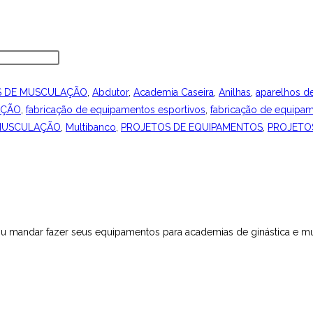
S DE MUSCULAÇÃO
,
Abdutor
,
Academia Caseira
,
Anilhas
,
aparelhos d
AÇÃO
,
fabricação de equipamentos esportivos
,
fabricação de equipa
 MUSCULAÇÃO
,
Multibanco
,
PROJETOS DE EQUIPAMENTOS
,
PROJETO
r ou mandar fazer seus equipamentos para academias de ginástica e 