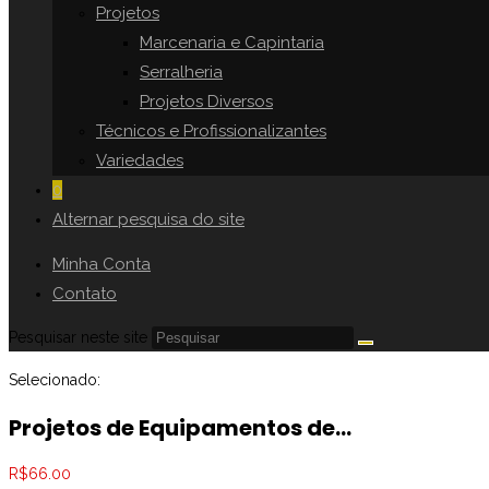
Projetos
Marcenaria e Capintaria
Serralheria
Projetos Diversos
Técnicos e Profissionalizantes
Variedades
0
Alternar pesquisa do site
Minha Conta
Contato
Pesquisar neste site
Selecionado:
Projetos de Equipamentos de…
R$
66.00