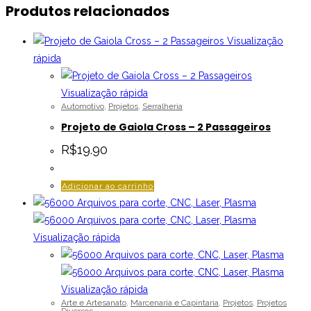
Produtos relacionados
Visualização
rápida
Visualização rápida
Automotivo
,
Projetos
,
Serralheria
Projeto de Gaiola Cross – 2 Passageiros
R$
19.90
Adicionar ao carrinho
Visualização rápida
Visualização rápida
Arte e Artesanato
,
Marcenaria e Capintaria
,
Projetos
,
Projetos