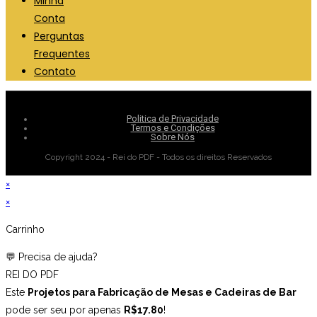
Minha
Conta
Perguntas
Frequentes
Contato
Politica de Privacidade
Termos e Condições
Sobre Nós
Copyright 2024 - Rei do PDF - Todos os direitos Reservados
×
×
Carrinho
💬 Precisa de ajuda?
REI DO PDF
Este
Projetos para Fabricação de Mesas e Cadeiras de Bar
pode ser seu por apenas
R$17.80
!