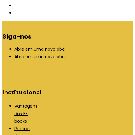
Siga-nos
Abre em uma nova aba
Abre em uma nova aba
Institucional
Vantagens
dos E-
books
Politica