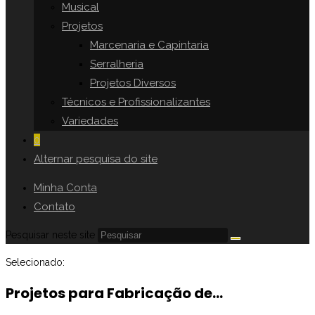
Musical
Projetos
Marcenaria e Capintaria
Serralheria
Projetos Diversos
Técnicos e Profissionalizantes
Variedades
0
Alternar pesquisa do site
Minha Conta
Contato
Pesquisar neste site
Selecionado:
Projetos para Fabricação de…