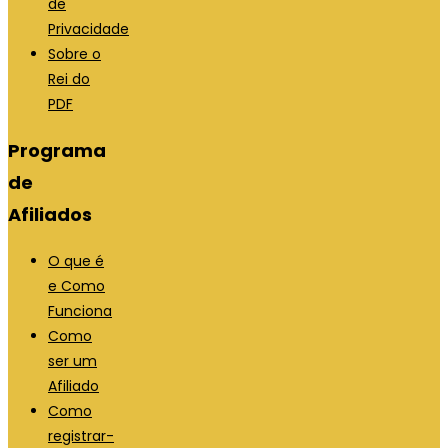
de
Privacidade
Sobre o
Rei do
PDF
Programa
de
Afiliados
O que é
e Como
Funciona
Como
ser um
Afiliado
Como
registrar-