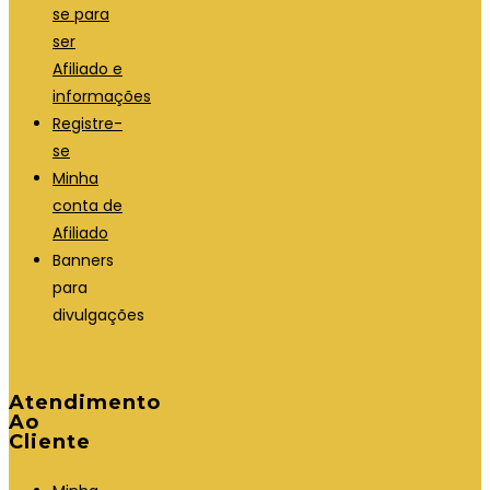
se para
ser
Afiliado e
informações
Registre-
se
Minha
conta de
Afiliado
Banners
para
divulgações
Atendimento
Ao
Cliente