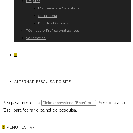
Projetos
Marcenaria e Capintaria
Serralheria
Projetos Diversos
Técnicos e Profissionalizantes
Variedades
0
ALTERNAR PESQUISA DO SITE
Pesquisar neste site
Pressione a tecla
“Esc” para fechar o painel de pesquisa.
0
MENU
FECHAR