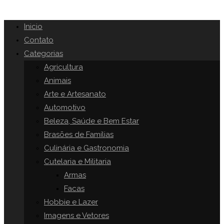
Inicio
Contato
Categorias
Agricultura
Animais
Arte e Artesanato
Automotivo
Beleza, Saúde e Bem Estar
Brasões de Famílias
Culinária e Gastronomia
Cutelaria e Militaria
Armas
Facas
Hobbie e Lazer
Imagens e Vetores