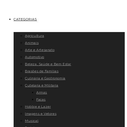
CATEGORIAS
Agricultura
Animais
Arte e Artesanato
Automotivo
Beleza, Saúde e Bem Estar
Brasões de Famílias
Culinária e Gastronomia
Cutelaria e Militaria
Armas
Facas
Hobbie e Lazer
Imagens e Vetores
Musical