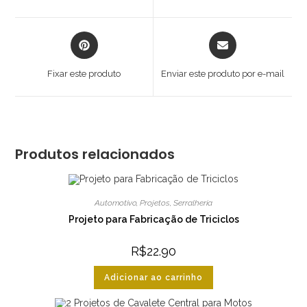
nova
nova
janela
janela
Abre
Abre
em
em
uma
uma
Fixar este produto
Enviar este produto por e-mail
nova
nova
janela
janela
Produtos relacionados
Automotivo
,
Projetos
,
Serralheria
Projeto para Fabricação de Triciclos
R$
22.90
Adicionar ao carrinho