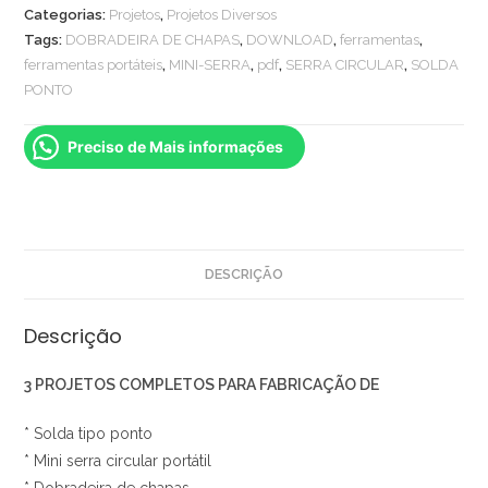
Mini-
Categorias:
Projetos
,
Projetos Diversos
Serra
Tags:
DOBRADEIRA DE CHAPAS
,
DOWNLOAD
,
ferramentas
,
Circular
ferramentas portáteis
,
MINI-SERRA
,
pdf
,
SERRA CIRCULAR
,
SOLDA
e
PONTO
Dobradeira
de
Preciso de Mais informações
Chapas
Portáteis
quantidade
DESCRIÇÃO
Descrição
3 PROJETOS COMPLETOS PARA FABRICAÇÃO DE
* Solda tipo ponto
* Mini serra circular portátil