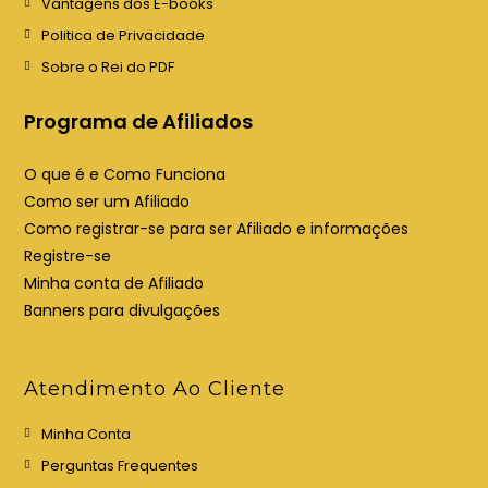
Vantagens dos E-books
m
m
Politica de Privacidade
a
a
Sobre o Rei do PDF
n
n
o
o
Programa de Afiliados
v
v
a
a
O que é e Como Funciona
a
a
Como ser um Afiliado
b
b
Como registrar-se para ser Afiliado e informações
a
a
Registre-se
Minha conta de Afiliado
Banners para divulgações
Atendimento Ao Cliente
Minha Conta
Perguntas Frequentes