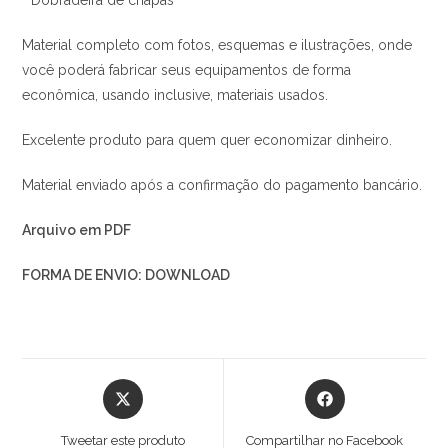
* Dobradeira de chapas
Material completo com fotos, esquemas e ilustrações, onde
você poderá fabricar seus equipamentos de forma
econômica, usando inclusive, materiais usados.
Excelente produto para quem quer economizar dinheiro.
Material enviado após a confirmação do pagamento bancário.
Arquivo em PDF
FORMA DE ENVIO: DOWNLOAD
Abre
Abre
em
em
uma
uma
Tweetar este produto
Compartilhar no Facebook