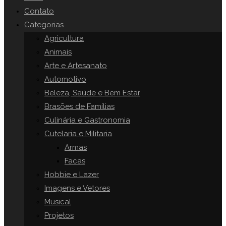
o
Contato
painel
Categorias
SITE
de
Agricultura
pesquisa.
Animais
Arte e Artesanato
Automotivo
Beleza, Saúde e Bem Estar
Brasões de Famílias
Culinária e Gastronomia
Cutelaria e Militaria
Armas
Facas
Hobbie e Lazer
Imagens e Vetores
Musical
Projetos