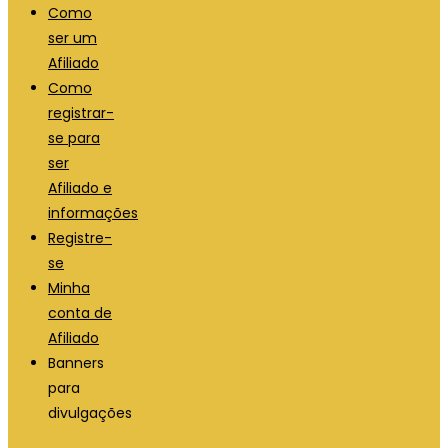
Como
ser um
Afiliado
Como
registrar-
se para
ser
Afiliado e
informações
Registre-
se
Minha
conta de
Afiliado
Banners
para
divulgações