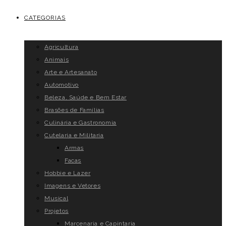
CATEGORIAS
Agricultura
Animais
Arte e Artesanato
Automotivo
Beleza, Saúde e Bem Estar
Brasões de Famílias
Culinária e Gastronomia
Cutelaria e Militaria
Armas
Facas
Hobbie e Lazer
Imagens e Vetores
Musical
Projetos
Marcenaria e Capintaria