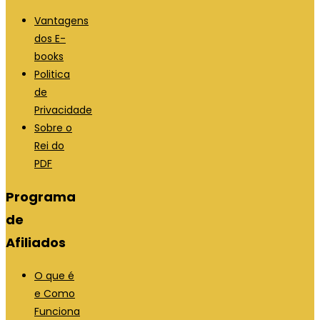
a
m
n
a
Vantagens
o
n
dos E-
v
o
books
a
v
Politica
a
a
de
b
a
Privacidade
a
b
Sobre o
a
Rei do
PDF
Programa
de
Afiliados
O que é
e Como
Funciona