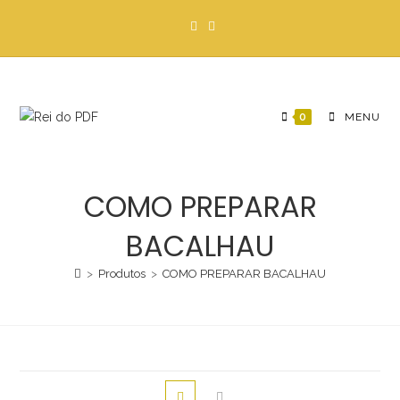
Ir
para
o
conteúdo
0
MENU
COMO PREPARAR
BACALHAU
>
Produtos
>
COMO PREPARAR BACALHAU