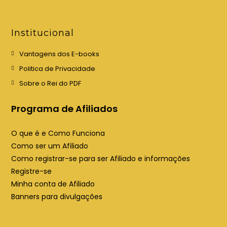
r
r
e
e
e
e
Institucional
m
m
u
u
Vantagens dos E-books
m
m
Politica de Privacidade
a
a
Sobre o Rei do PDF
n
n
o
o
Programa de Afiliados
v
v
a
a
O que é e Como Funciona
a
a
Como ser um Afiliado
b
b
Como registrar-se para ser Afiliado e informações
a
a
Registre-se
Minha conta de Afiliado
Banners para divulgações