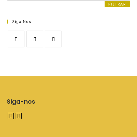
FILTRAR
Siga-Nos
Siga-nos
A
A
b
b