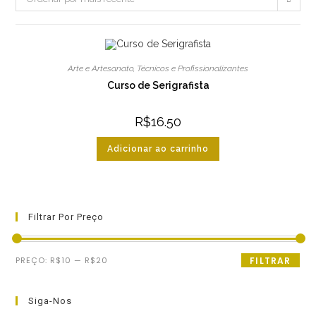
Arte e Artesanato
,
Técnicos e Profissionalizantes
Curso de Serigrafista
R$
16.50
Adicionar ao carrinho
Filtrar Por Preço
Preço
Preço
PREÇO:
R$10
—
R$20
FILTRAR
mínimo
máximo
Siga-Nos