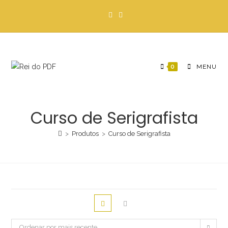
Ir
para
o
conteúdo
0
MENU
Curso de Serigrafista
>
Produtos
>
Curso de Serigrafista
Ordenar por mais recente