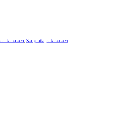
 silk-screen
,
Serigrafia
,
silk-screen