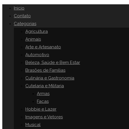
Inicio
Contato
Categorias
Agricultura
Animais
Arte e Artesanato
Automotivo
Beleza, Saúde e Bem Estar
Brasões de Famílias
Culinária e Gastronomia
Cutelaria e Militaria
Armas
Facas
Hobbie e Lazer
Imagens e Vetores
Musical