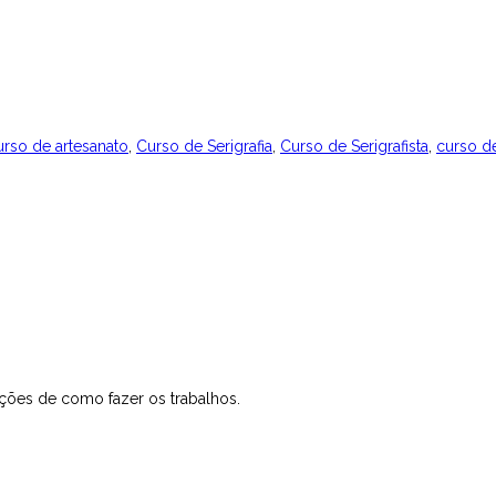
urso de artesanato
,
Curso de Serigrafia
,
Curso de Serigrafista
,
curso de
ções de como fazer os trabalhos.