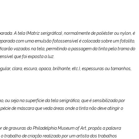
rada. A tela (Matriz serigráfica), normalmente de poliéster ou nylon, é
preparada com uma emulsão fotossensível é colocada sobre um fotolito,
ficarão vazados na tela, permitindo a passagem da tinta pela trama do
nsível que foi exposta a luz.
rregular, clara, escura, opaca, brilhante, etc.), espessuras ou tamanhos,
 ou seja na superfície da tela serigráfica, que é sensibilizada por
spécie de máscara que veda áreas onde a tinta não deve atingir o
rador de gravuras do Philadelphia Museum of Art, propôs a palavra
o o trabalho de criação realizado por um artista dos trabalhos