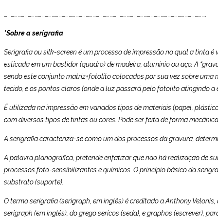
…………………………………………………………………………………………………………………………………………………………….
*Sobre a serigrafia
Serigrafia ou silk-screen é um processo de impressão no qual a tinta é
esticada em um bastidor (quadro) de madeira, alumínio ou aço. A “grav
sendo este conjunto matriz+fotolito colocados por sua vez sobre uma m
tecido, e os pontos claros (onde a luz passará pelo fotolito atingindo
É utilizada na impressão em variados tipos de materiais (papel, plástico, b
com diversos tipos de tintas ou cores. Pode ser feita de forma mecânic
A serigrafia caracteriza-se como um dos processos da gravura, determ
A palavra planográfica, pretende enfatizar que não há realização de sulc
processos foto-sensibilizantes e químicos. O princípio básico da serig
substrato (suporte).
O termo serigrafia (serigraph, em inglês) é creditado a Anthony Velonis,
serigraph (em inglês), do grego sericos (seda), e graphos (escrever), p