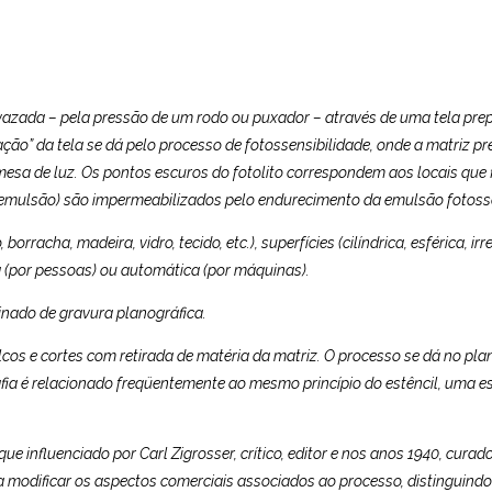
 vazada – pela pressão de um rodo ou puxador – através de uma tela prepa
ação” da tela se dá pelo processo de fotossensibilidade, onde a matriz 
esa de luz. Os pontos escuros do fotolito correspondem aos locais que 
 a emulsão) são impermeabilizados pelo endurecimento da emulsão fotosse
orracha, madeira, vidro, tecido, etc.), superfícies (cilíndrica, esférica, i
a (por pessoas) ou automática (por máquinas).
inado de gravura planográfica.
os e cortes com retirada de matéria da matriz. O processo se dá no plano,
rafia é relacionado freqüentemente ao mesmo princípio do estêncil, uma e
 que influenciado por Carl Zigrosser, crítico, editor e nos anos 1940, cu
ara modificar os aspectos comerciais associados ao processo, distinguind