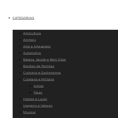
CATEGORIAS
Agricultura
Animais
Arte e Artesanato
Automotivo
Beleza, Saúde e Bem Estar
Brasões de Famílias
Culinária e Gastronomia
Cutelaria e Militaria
Armas
Facas
Hobbie e Lazer
Imagens e Vetores
Musical