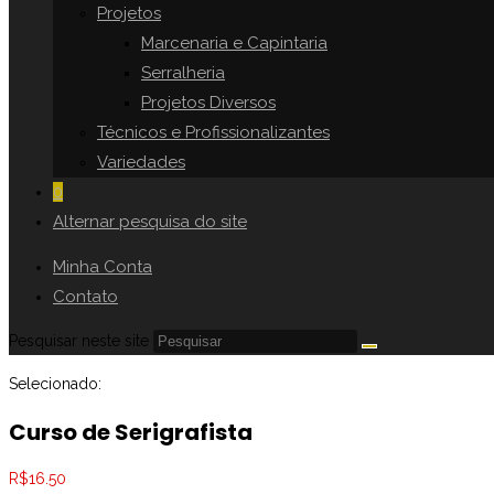
Projetos
Marcenaria e Capintaria
Serralheria
Projetos Diversos
Técnicos e Profissionalizantes
Variedades
0
Alternar pesquisa do site
Minha Conta
Contato
Pesquisar neste site
Selecionado:
Curso de Serigrafista
R$
16.50