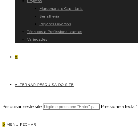
Projetos
Marcenaria e Capintaria
Serralheria
Projetos Diversos
Técnicos e Profissionalizantes
Variedades
0
ALTERNAR PESQUISA DO SITE
Pesquisar neste site
Pressione a tecla 
0
MENU
FECHAR