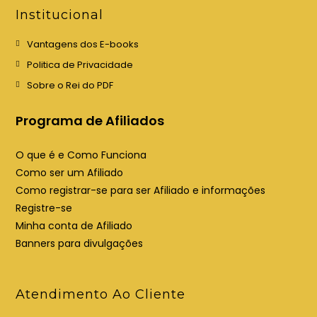
e
e
Institucional
m
m
u
u
Vantagens dos E-books
m
m
Politica de Privacidade
a
a
Sobre o Rei do PDF
n
n
o
o
Programa de Afiliados
v
v
a
a
O que é e Como Funciona
a
a
Como ser um Afiliado
b
b
Como registrar-se para ser Afiliado e informações
a
a
Registre-se
Minha conta de Afiliado
Banners para divulgações
Atendimento Ao Cliente