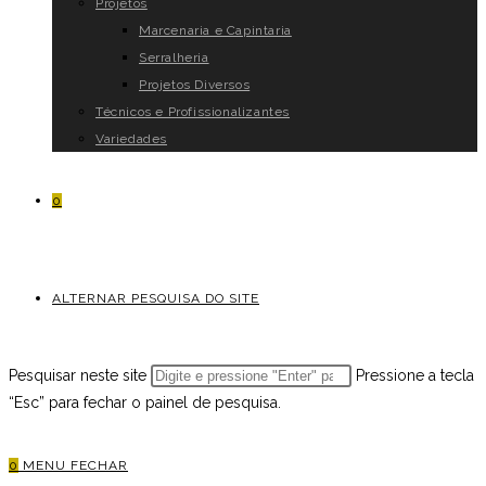
Projetos
Marcenaria e Capintaria
Serralheria
Projetos Diversos
Técnicos e Profissionalizantes
Variedades
0
ALTERNAR PESQUISA DO SITE
Pesquisar neste site
Pressione a tecla
“Esc” para fechar o painel de pesquisa.
0
MENU
FECHAR