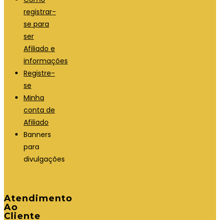
registrar-
se para
ser
Afiliado e
informações
Registre-
se
Minha
conta de
Afiliado
Banners
para
divulgações
Atendimento
Ao
Cliente