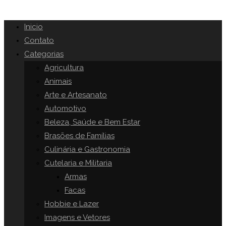
Inicio
Contato
Categorias
Agricultura
Animais
Arte e Artesanato
Automotivo
Beleza, Saúde e Bem Estar
Brasões de Famílias
Culinária e Gastronomia
Cutelaria e Militaria
Armas
Facas
Hobbie e Lazer
Imagens e Vetores