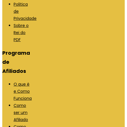
Politica
de
Privacidade
Sobre o
Rei do
PDF
Programa
de
Afiliados
O que é
e Como
Funciona
Como
ser um
Afiliado
Como