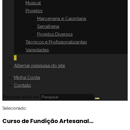
Musical
Projetos
Marcenaria e Capintaria
Serralheria
Projetos Diversos
Técnicos e Profissionalizantes
Variedades
0
Alternar pesquisa do site
Minha Conta
Contato
Pesquisar neste site
Selecionado:
Curso de Fundição Artesanal…