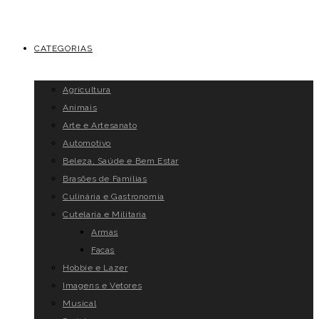
CATEGORIAS
Agricultura
Animais
Arte e Artesanato
Automotivo
Beleza, Saúde e Bem Estar
Brasões de Famílias
Culinária e Gastronomia
Cutelaria e Militaria
Armas
Facas
Hobbie e Lazer
Imagens e Vetores
Musical